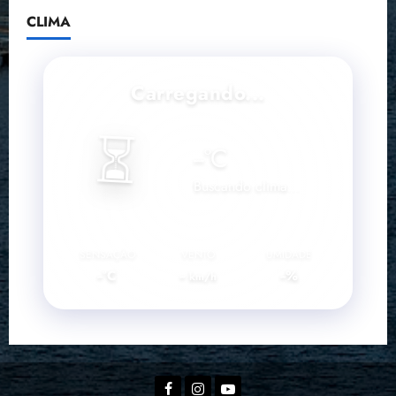
CLIMA
Carregando...
⏳
--
°C
Buscando clima...
SENSAÇÃO
VENTO
UMIDADE
--°C
--
--%
km/h
Facebook
Instagram
YouTube