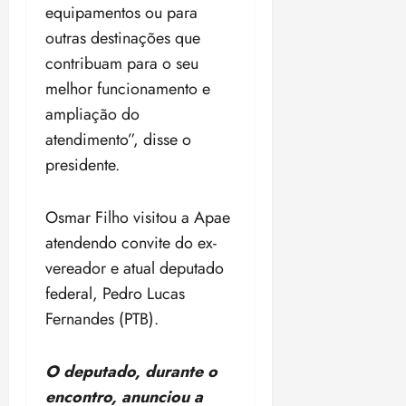
equipamentos ou para
o
n
15:09
15:18
p
ç
outras destinações que
u
a
contribuam para o seu
n
e
melhor funcionamento e
i
m
ampliação do
ç
o
ã
n
atendimento”, disse o
o
z
presidente.
m
e
á
a
x
n
Osmar Filho visitou a Apae
i
o
atendendo convite do ex-
m
s
vereador e atual deputado
a
federal, Pedro Lucas
p
qua
a
05/08/202
Fernandes (PTB).
r
•
a
16:02
O deputado, durante o
j
u
encontro, anunciou a