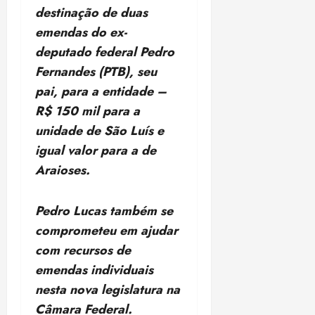
i
destinação de duas
z
emendas do ex-
deputado federal Pedro
ter
04/08/202
Fernandes (PTB), seu
•
pai, para a entidade –
18:59
R$ 150 mil para a
unidade de São Luís e
igual valor para a de
Araioses.
Pedro Lucas também se
comprometeu em ajudar
com recursos de
emendas individuais
nesta nova legislatura na
Câmara Federal.