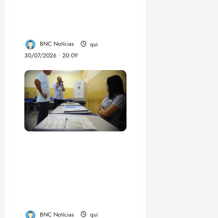
dinheiro de bets para
fundo da Polícia
Federal
BNC Notícias
qui
30/07/2026 • 20:09
Campanha mobiliza
comunidades de fé
contra a
desinformação nas
eleições de 2026
BNC Notícias
qui