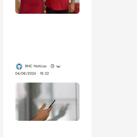
PSOL homologa
candidatura de
Professor Edmilson à
Câmara Federal nas
eleições de 2026
BNC Notícias
ter
04/08/2026 • 18:32
Lei destina parte do