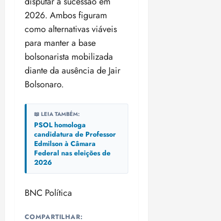
disputar a sucessão em
i
z
2026. Ambos figuram
como alternativas viáveis
ter
para manter a base
04/08/202
bolsonarista mobilizada
•
18:59
diante da ausência de Jair
Bolsonaro.
📖 LEIA TAMBÉM:
PSOL homologa
candidatura de Professor
Edmilson à Câmara
Federal nas eleições de
2026
BNC Política
COMPARTILHAR: