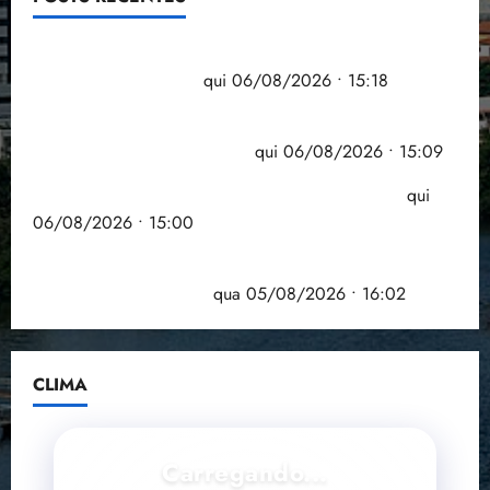
Flipelô começa em Salvador com música, poesia e
grande participação
qui 06/08/2026 • 15:18
Pesquisa mostra que 29,5% da renda é
comprometida com dívidas
qui 06/08/2026 • 15:09
Entenda o que muda com a nova Lei do Frete
qui
06/08/2026 • 15:00
Estudo sobre hepatites virais traça panorama da
doença em onze anos
qua 05/08/2026 • 16:02
CLIMA
Carregando...