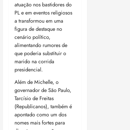
atuação nos bastidores do
o
n
15:09
15:18
p
ç
PL e em eventos religiosos
u
a
a transformou em uma
n
e
figura de destaque no
i
m
ç
cenário político,
o
ã
n
alimentando rumores de
o
z
que poderia substituir o
m
e
marido na corrida
á
a
x
n
presidencial.
i
o
m
s
Além de Michelle, o
a
governador de São Paulo,
p
qua
Tarcísio de Freitas
a
05/08/202
(Republicanos), também é
r
•
a
16:02
apontado como um dos
j
nomes mais fortes para
u