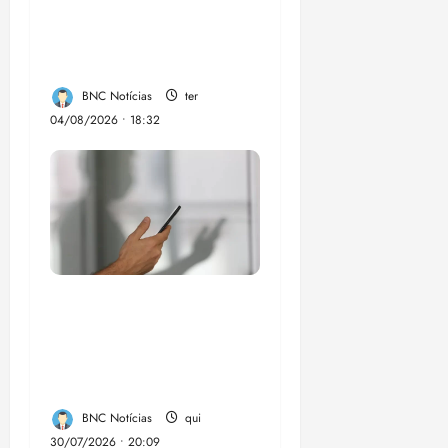
Professor Edmilson à
Câmara Federal nas
eleições de 2026
BNC Notícias
ter
04/08/2026 • 18:32
Lei destina parte do
dinheiro de bets para
fundo da Polícia
Federal
BNC Notícias
qui
30/07/2026 • 20:09