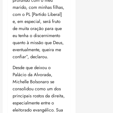
profundo com o meu
t
a
r
o
r
á
a
a
i
e
marido, com minhas filhas,
m
a
x
n
d
s
t
e
n
i
com o PL [Partido Liberal]
o
o
t
e
t
d
m
s
e, em especial, será fruto
r
r
i
e
a
i
de muita oração para que
a
d
p
qui
p
qua
a
ç
a
eu tenha o discernimento
06/08/202
a
a
05/08/202
c
a
•
c
r
r
quanto à missão que Deus,
•
o
p
15:00
o
t
a
16:02
eventualmente, queira me
m
a
m
i
j
p
n
confiar”, declarou.
d
c
u
u
o
í
i
i
l
Desde que deixou o
r
v
p
z
s
a
i
Palácio da Alvorada,
a
ó
m
d
ç
Michelle Bolsonaro se
ter
r
a
a
ã
04/08/202
consolidou como um dos
i
d
s
o
•
a
a
principais rostos da direita,
18:59
c
d
especialmente entre o
qui
qui
o
o
06/08/202
06/08/202
eleitorado evangélico. Sua
m
e
•
•