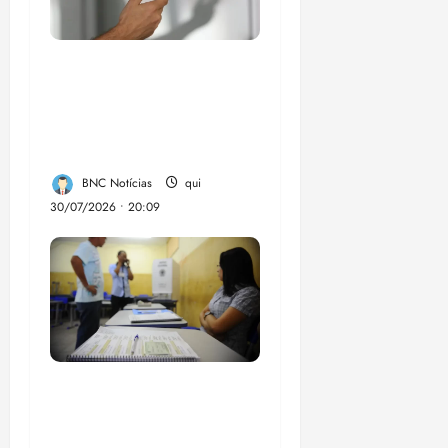
Lei destina parte do
dinheiro de bets para
fundo da Polícia
Federal
BNC Notícias
qui
30/07/2026 • 20:09
Campanha mobiliza
comunidades de fé
contra a