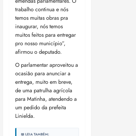
emendas parlamentares. O
o
n
15:09
15:18
trabalho continua e nós
p
ç
temos muitas obras pra
u
a
n
e
inaugurar, nós temos
i
m
muitos feitos para entregar
ç
o
pro nosso município”,
ã
n
afirmou o deputado.
o
z
m
e
O parlamentar aproveitou a
á
a
x
n
ocasião para anunciar a
i
o
entrega, muito em breve,
m
s
de uma patrulha agrícola
a
p
para Matinha, atendendo a
qua
a
05/08/202
um pedido da prefeita
r
•
Linielda.
a
16:02
j
u
📖 LEIA TAMBÉM: