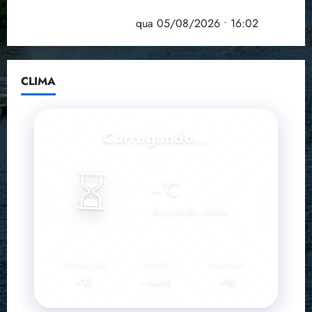
Estudo sobre hepatites virais traça panorama da
doença em onze anos
qua 05/08/2026 • 16:02
CLIMA
Carregando...
⏳
--
°C
Buscando clima...
SENSAÇÃO
VENTO
UMIDADE
--°C
--
--%
km/h