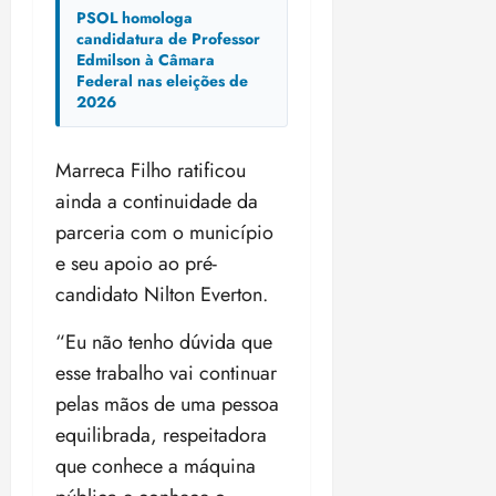
i
PSOL homologa
z
candidatura de Professor
Edmilson à Câmara
Federal nas eleições de
ter
2026
04/08/202
•
18:59
Marreca Filho ratificou
ainda a continuidade da
parceria com o município
e seu apoio ao pré-
candidato Nilton Everton.
“Eu não tenho dúvida que
esse trabalho vai continuar
pelas mãos de uma pessoa
equilibrada, respeitadora
que conhece a máquina