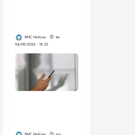
candidatura de
Professor Edmilson à
Câmara Federal nas
eleições de 2026
BNC Notícias
ter
04/08/2026 • 18:32
Lei destina parte do
dinheiro de bets para
fundo da Polícia
Federal
BNC Notícias
qui