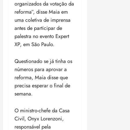
organizados da votação da
c
e
c
l
s
l
reforma”, disse Maia em
u
d
u
uma coletiva de imprensa
s
e
s
antes de participar de
ã
2
ã
palestra no evento Expert
o
0
o
B
2
B
XP, em São Paulo.
r
6
r
a
a
Questionado se já tinha os
s
s
ter
i
i
números para aprovar a
04/08/2026
l
l
•
reforma, Maia disse que
18:32
e
e
precisa esperar o final de
i
i
semana.
r
r
a
a
O ministro-chefe da Casa
ter
ter
Civil, Onyx Lorenzoni,
04/08/2026
04/0
responsável pela
•
•