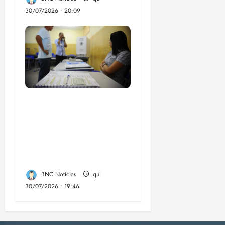
30/07/2026 • 20:09
Campanha mobiliza
comunidades de fé
contra a
desinformação nas
eleições de 2026
BNC Notícias
qui
30/07/2026 • 19:46