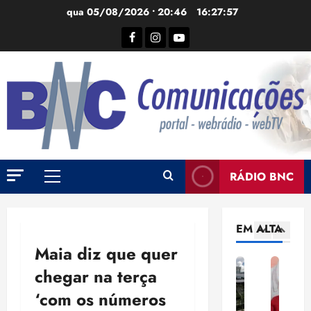
Ir
qua 05/08/2026 • 20:46
16:27:58
para
Facebook
Instagram
YouTube
o
conteúdo
RÁDIO BNC
Menu
principal
EM ALTA
Maia diz que quer
C
L
E
C
P
C
chegar na terça
O
e
s
N
S
O
M
i
t
J
O
M
‘com os números
P
d
u
a
L
P