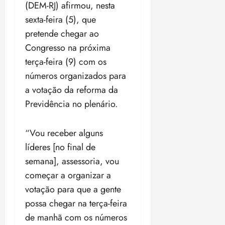
a
l
n
ã
â
a
(DEM-RJ) afirmou, nesta
t
í
ç
o
m
t
sexta-feira (5), que
e
c
a
m
a
e
pretende chegar ao
u
i
e
á
r
u
o
a
m
x
a
o
Congresso na próxima
s
F
o
i
F
s
terça-feira (9) com os
1
e
n
m
e
1
números organizados para
1
d
z
a
d
1
a votação da reforma da
a
e
e
p
e
a
n
r
a
a
r
n
Previdência no plenário.
o
a
n
r
a
o
s
l
o
a
l
s
“Vou receber alguns
d
s
j
n
d
a
u
a
a
líderes [no final de
qui
L
i
s
L
30/07/2026
qua
semana], assessoria, vou
e
z
e
e
•
05/08/2026
começar a organizar a
20:09
i
l
i
•
votação para que a gente
16:02
d
e
d
ter
e
i
e
04/08/2026
possa chegar na terça-feira
i
ç
i
•
de manhã com os números
18:59
n
õ
n