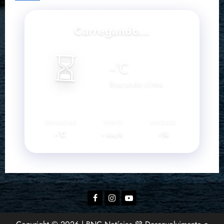
Carregando...
⏳
--
°C
Buscando clima...
SENSAÇÃO
VENTO
UMIDADE
--°C
--
--%
km/h
Facebook
Instagram
YouTube