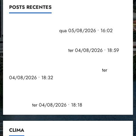
POSTS RECENTES
Estudo sobre hepatites virais traça panorama da
doença em onze anos
qua 05/08/2026 • 16:02
CNJ acaba com aposentadoria compulsória como
punição máxima para juiz
ter 04/08/2026 • 18:59
PSOL homologa candidatura de Professor Edmilson
à Câmara Federal nas eleições de 2026
ter
04/08/2026 • 18:32
COMPEDE de Paço do Lumiar participa de evento
que debateu os 11 anos da Lei de inclusão
Brasileira
ter 04/08/2026 • 18:18
CLIMA