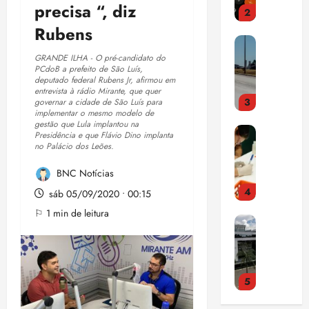
e
i
o
p
precisa “, diz
2
u
e
n
r
F
r
i
Rubens
ç
t
a
r
o
E
s
a
a
i
e
m
n
a
GRANDE ILHA - O pré-candidato do
e
d
s
t
e
PCdoB a prefeito de São Luís,
t
m
m
o
t
e
t
deputado federal Rubens Jr, afirmou em
e
o
S
r
entrevista à rádio Mirante, que quer
r
i
3
n
governar a cidade de São Luís para
s
a
i
a
d
qui
implementar o mesmo modelo de
d
t
l
a
ç
gestão que Lula implantou na
a
06/08/202
E
a
r
v
Presidência e que Flávio Dino implanta
c
a
•
c
s
no Palácio dos Leões.
o
a
a
o
p
15:00
o
t
q
q
d
m
a
m
BNC Notícias
u
u
u
o
p
n
d
4
d
e
sáb 05/09/2020 • 00:15
e
r
u
o
í
o
m
2
c
l
⚐ 1 min de leitura
r
v
C
s
u
9
o
s
a
i
N
o
d
,
m
ó
m
d
J
b
a
5
m
r
a
a
a
r
c
%
ú
i
d
s
5
c
e
o
d
s
a
a
a
h
m
a
i
c
d