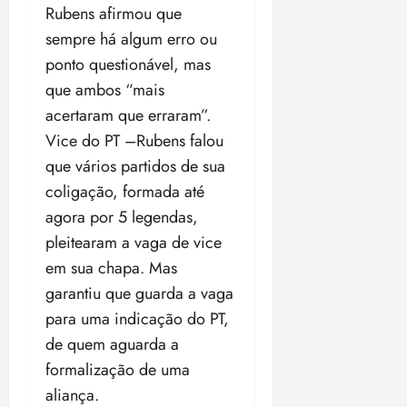
t
a
r
o
r
á
Rubens afirmou que
a
a
i
e
m
a
x
n
sempre há algum erro ou
d
s
t
e
n
i
o
o
ponto questionável, mas
t
e
t
d
m
s
r
r
i
que ambos “mais
e
a
i
a
d
p
qui
p
acertaram que erraram”.
qua
a
ç
a
06/08/202
a
a
05/08/202
Vice do PT –Rubens falou
c
a
•
c
r
r
•
o
p
15:00
que vários partidos de sua
o
t
a
16:02
m
a
m
i
coligação, formada até
j
p
n
d
c
u
agora por 5 legendas,
u
o
í
i
i
pleitearam a vaga de vice
l
r
v
p
z
s
a
em sua chapa. Mas
i
a
ó
m
d
ç
garantiu que guarda a vaga
ter
r
a
a
ã
04/08/202
para uma indicação do PT,
i
d
s
o
•
a
de quem aguarda a
a
18:59
c
d
formalização de uma
qui
qui
o
o
06/08/202
06/08/202
aliança.
m
e
•
•