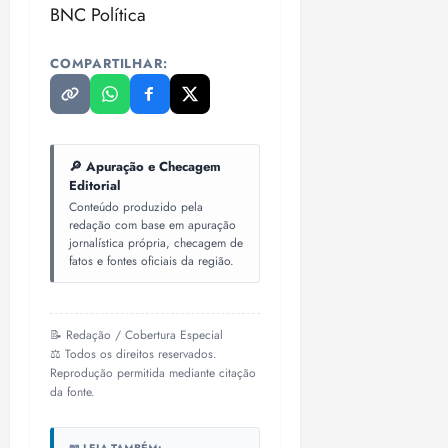
BNC Política
o
n
15:09
15:18
p
ç
u
a
COMPARTILHAR:
n
e
i
m
ç
o
ã
n
🔎 Apuração e Checagem
o
z
Editorial
m
e
Conteúdo produzido pela
á
a
redação com base em apuração
x
n
jornalística própria, checagem de
i
o
fatos e fontes oficiais da região.
m
s
a
p
qua
📝 Redação / Cobertura Especial
a
05/08/202
⚖️ Todos os direitos reservados.
r
•
Reprodução permitida mediante citação
a
16:02
da fonte.
j
u
📖 LEIA TAMBÉM: