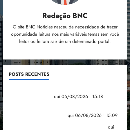
Redação BNC
O site BNC Notícias nasceu da necessidade de trazer
oportunidade leitura nos mais variáveis temas sem você
leitor ou leitora sair de um determinado portal.
POSTS RECENTES
Flipelô começa em Salvador com música, poesia e
grande participação
qui 06/08/2026 • 15:18
Pesquisa mostra que 29,5% da renda é
comprometida com dívidas
qui 06/08/2026 • 15:09
Entenda o que muda com a nova Lei do Frete
qui