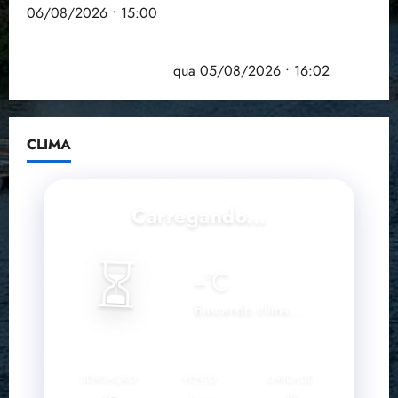
06/08/2026 • 15:00
Estudo sobre hepatites virais traça panorama da
doença em onze anos
qua 05/08/2026 • 16:02
CLIMA
Carregando...
⏳
--
°C
Buscando clima...
SENSAÇÃO
VENTO
UMIDADE