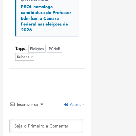
i
PSOL homologa
z
candidatura de Professor
Edmilson à Câmara
ter
Federal nas eleições de
04/08/202
2026
•
18:59
Tags:
Eleições
PCdoB
Rubens Jr
Inscrever-se
Acessar