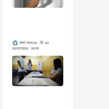
Lei destina parte do
dinheiro de bets para
fundo da Polícia
Federal
BNC Notícias
qui
30/07/2026 • 20:09
Campanha mobiliza
comunidades de fé
contra a