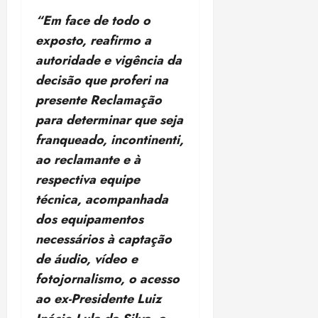
ã
n
“Em face de todo o
o
z
exposto, reafirmo a
m
e
á
autoridade e vigência da
a
x
n
decisão que proferi na
i
o
presente Reclamação
m
s
para determinar que seja
a
p
franqueado, incontinenti,
qua
a
05/08/202
ao reclamante e à
r
•
respectiva equipe
a
16:02
técnica, acompanhada
j
u
dos equipamentos
i
necessários à captação
z
de áudio, vídeo e
fotojornalismo, o acesso
ter
04/08/202
ao ex-Presidente Luiz
•