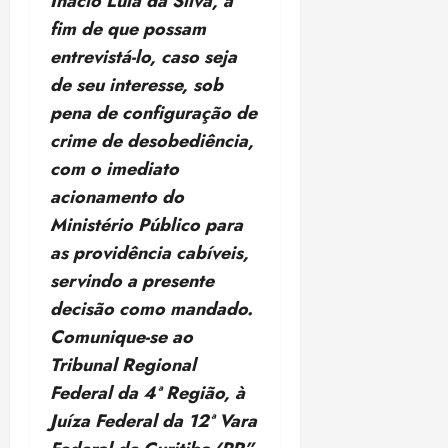
Inácio Lula da Silva, a
18:59
fim de que possam
entrevistá-lo, caso seja
de seu interesse, sob
pena de configuração de
crime de desobediência,
com o imediato
acionamento do
Ministério Público para
as providência cabíveis,
servindo a presente
decisão como mandado.
Comunique-se ao
Tribunal Regional
Federal da 4ª Região, à
Juíza Federal da 12ª Vara