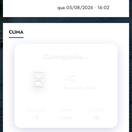
Estudo sobre hepatites virais traça panorama da
doença em onze anos
qua 05/08/2026 • 16:02
CLIMA
Carregando...
⏳
--
°C
Buscando clima...
SENSAÇÃO
VENTO
UMIDADE
--°C
--
--%
km/h