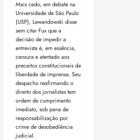
a
ç
a
06/08/202
a
Mais cedo, em debate na
a
05/08/202
c
a
•
c
r
r
•
Universidade de São Paulo
o
p
15:00
o
t
a
16:02
(USP), Lewandowski disse
m
a
m
i
j
p
n
sem citar Fux que a
d
c
u
u
o
í
i
i
decisão de impedir a
l
r
v
p
z
entrevista é, em essência,
s
a
i
a
ó
censura e atentado aos
m
d
ç
ter
r
a
a
preceitos constitucionais de
ã
04/08/202
i
d
s
o
•
liberdade de imprensa. Seu
a
a
18:59
despacho reafirmando o
c
d
qui
qui
o
o
direito dos jornalistas tem
06/08/202
06/08/202
m
e
•
•
ordem de cumprimento
o
n
15:09
15:18
imediato, sob pena de
p
ç
responsabilização por
u
a
n
e
crime de desobediência
i
m
judicial.
ç
o