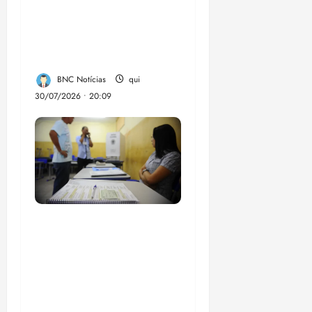
dinheiro de bets para
fundo da Polícia
Federal
BNC Notícias
qui
30/07/2026 • 20:09
Campanha mobiliza
comunidades de fé
contra a
desinformação nas
eleições de 2026