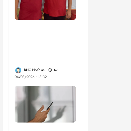
PSOL homologa
candidatura de
Professor Edmilson à
Câmara Federal nas
eleições de 2026
BNC Notícias
ter
04/08/2026 • 18:32
Lei destina parte do