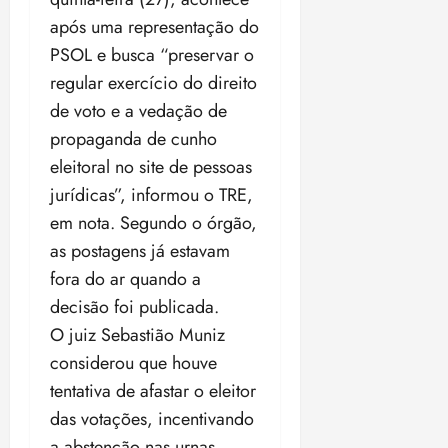
o
n
15:09
15:18
após uma representação do
p
ç
PSOL
e busca “preservar o
u
a
regular exercício do direito
n
e
i
m
de voto e a vedação de
ç
o
propaganda de cunho
ã
n
eleitoral no site de pessoas
o
z
m
jurídicas”, informou o TRE,
e
á
a
em nota.
Segundo o órgão,
x
n
as postagens já estavam
i
o
fora do ar quando a
m
s
a
decisão foi publicada.
p
qua
O juiz Sebastião Muniz
a
05/08/202
considerou que houve
r
•
tentativa de afastar o eleitor
a
16:02
j
das votações, incentivando
u
a abstenção nas urnas.