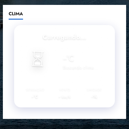
CLIMA
Carregando...
⏳
--
°C
Buscando clima...
SENSAÇÃO
VENTO
UMIDADE
--°C
--
--%
km/h