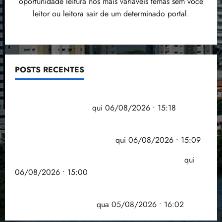
oportunidade leitura nos mais variáveis temas sem você
leitor ou leitora sair de um determinado portal.
POSTS RECENTES
Flipelô começa em Salvador com música, poesia e
grande participação
qui 06/08/2026 • 15:18
Pesquisa mostra que 29,5% da renda é
comprometida com dívidas
qui 06/08/2026 • 15:09
Entenda o que muda com a nova Lei do Frete
qui
06/08/2026 • 15:00
Estudo sobre hepatites virais traça panorama da
doença em onze anos
qua 05/08/2026 • 16:02