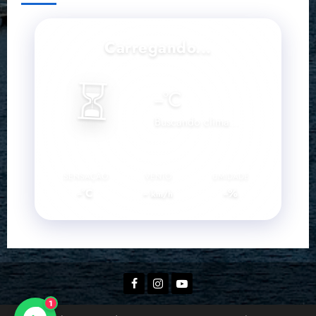
Carregando...
⏳
--
°C
Buscando clima...
SENSAÇÃO
VENTO
UMIDADE
--°C
--
--%
km/h
Facebook
Instagram
YouTube
1