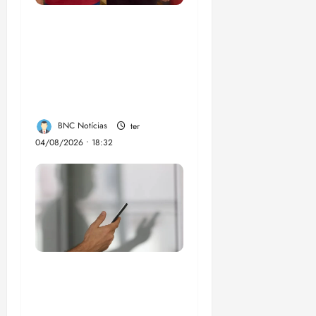
PSOL homologa
candidatura de
Professor Edmilson à
Câmara Federal nas
eleições de 2026
BNC Notícias
ter
04/08/2026 • 18:32
Lei destina parte do
dinheiro de bets para
fundo da Polícia