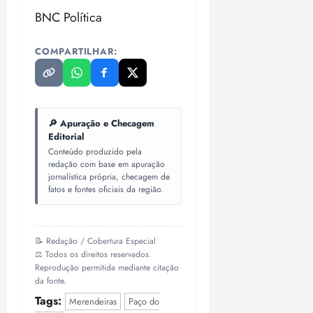
i
BNC Política
z
COMPARTILHAR:
ter
04/08/202
•
18:59
🔎 Apuração e Checagem
Editorial
Conteúdo produzido pela
redação com base em apuração
jornalística própria, checagem de
fatos e fontes oficiais da região.
📝 Redação / Cobertura Especial
⚖️ Todos os direitos reservados.
Reprodução permitida mediante citação
da fonte.
Tags:
Merendeiras
Paço do