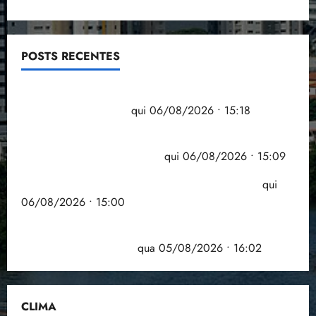
POSTS RECENTES
Flipelô começa em Salvador com música, poesia e
grande participação
qui 06/08/2026 • 15:18
Pesquisa mostra que 29,5% da renda é
comprometida com dívidas
qui 06/08/2026 • 15:09
Entenda o que muda com a nova Lei do Frete
qui
06/08/2026 • 15:00
Estudo sobre hepatites virais traça panorama da
doença em onze anos
qua 05/08/2026 • 16:02
CLIMA