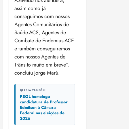
Azevedo nos atenderá,
o
n
15:09
15:18
assim como já
p
ç
conseguimos com nossos
u
a
n
e
Agentes Comunitários de
i
m
Saúde-ACS, Agentes de
ç
o
Combate de Endemias-ACE
ã
n
e também conseguiremos
o
z
m
e
com nossos Agentes de
á
a
Trânsito muito em breve”,
x
n
concluiu Jorge Marú.
i
o
m
s
a
📖 LEIA TAMBÉM:
p
qua
PSOL homologa
a
05/08/202
candidatura de Professor
r
•
Edmilson à Câmara
a
16:02
Federal nas eleições de
j
2026
u