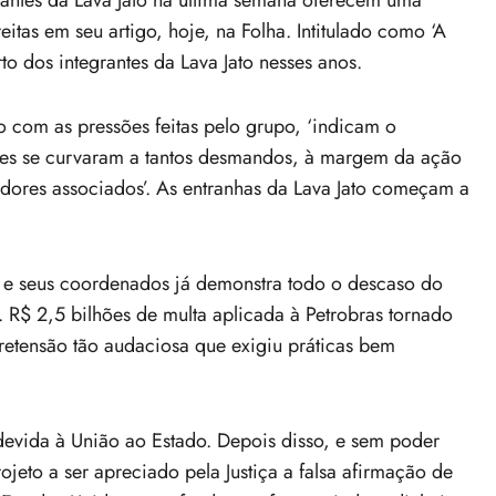
grantes da Lava Jato na última semana oferecem uma
eitas em seu artigo, hoje, na Folha. Intitulado como ‘A
to dos integrantes da Lava Jato nesses anos.
o com as pressões feitas pelo grupo, ‘indicam o
res se curvaram a tantos desmandos, à margem da ação
adores associados’. As entranhas da Lava Jato começam a
l e seus coordenados já demonstra todo o descaso do
o. R$ 2,5 bilhões de multa aplicada à Petrobras tornado
pretensão tão audaciosa que exigiu práticas bem
 devida à União ao Estado. Depois disso, e sem poder
ojeto a ser apreciado pela Justiça a falsa afirmação de