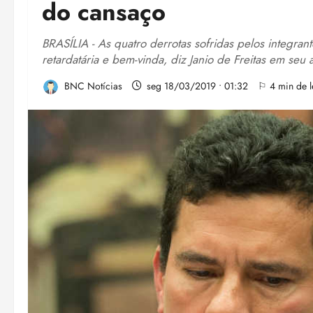
do cansaço
BRASÍLIA - As quatro derrotas sofridas pelos integra
retardatária e bem-vinda, diz Janio de Freitas em seu a
BNC Notícias
seg 18/03/2019 • 01:32
⚐ 4 min de l