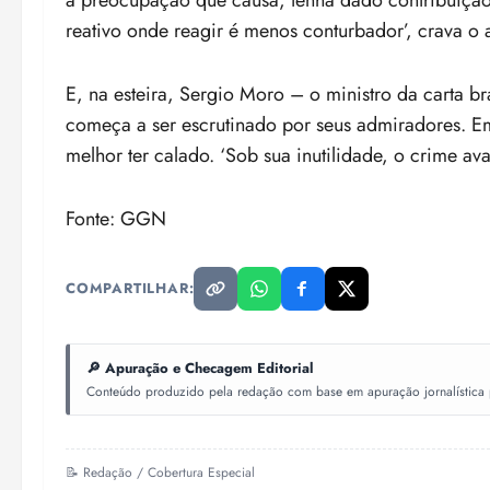
a preocupação que causa, tenha dado contribuição i
reativo onde reagir é menos conturbador’, crava o ar
E, na esteira, Sergio Moro – o ministro da carta 
começa a ser escrutinado por seus admiradores. Em 
melhor ter calado. ‘Sob sua inutilidade, o crime ava
Fonte: GGN
COMPARTILHAR:
🔎 Apuração e Checagem Editorial
Conteúdo produzido pela redação com base em apuração jornalística pr
📝 Redação / Cobertura Especial