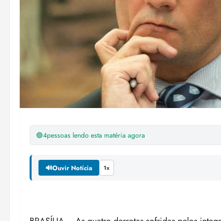
🟢
4
pessoas lendo esta matéria agora
🔊
Ouvir Notícia
1x