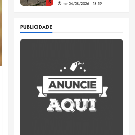
5
ter 04/08/2026 • 18:59
Flipelô começa em Salvador
com música, poesia e grande
PUBLICIDADE
participação
qui 06/08/2026 • 15:18
1
Pesquisa mostra que 29,5%
da renda é comprometida
com dívidas
qui 06/08/2026 • 15:09
2
Entenda o que muda com a
nova Lei do Frete
qui 06/08/2026 • 15:00
3