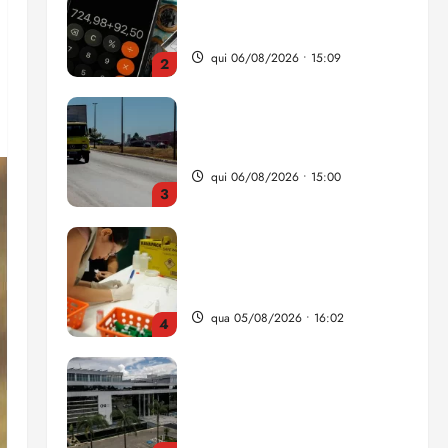
da renda é comprometida
com dívidas
qui 06/08/2026 • 15:09
2
Entenda o que muda com a
nova Lei do Frete
qui 06/08/2026 • 15:00
3
Estudo sobre hepatites virais
traça panorama da doença
em onze anos
qua 05/08/2026 • 16:02
4
CNJ acaba com
aposentadoria compulsória
como punição máxima para
juiz