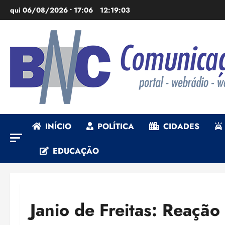
Ir
qui 06/08/2026 • 17:06
12:19:04
para
o
conteúdo
INÍCIO
POLÍTICA
CIDADES
EDUCAÇÃO
Janio de Freitas: Reação 