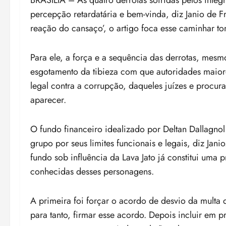
BRASÍLIA – As quatro derrotas sofridas pelos inte
percepção retardatária e bem-vinda, diz Janio de Fr
reação do cansaço’, o artigo foca esse caminhar tor
Para ele, a força e a sequência das derrotas, mesm
esgotamento da tibieza com que autoridades maio
legal contra a corrupção, daqueles juízes e procur
aparecer.
O fundo financeiro idealizado por Deltan Dallagno
grupo por seus limites funcionais e legais, diz Jani
fundo sob influência da Lava Jato já constitui uma 
conhecidas desses personagens.
A primeira foi forçar o acordo de desvio da multa
para tanto, firmar esse acordo. Depois incluir em pr