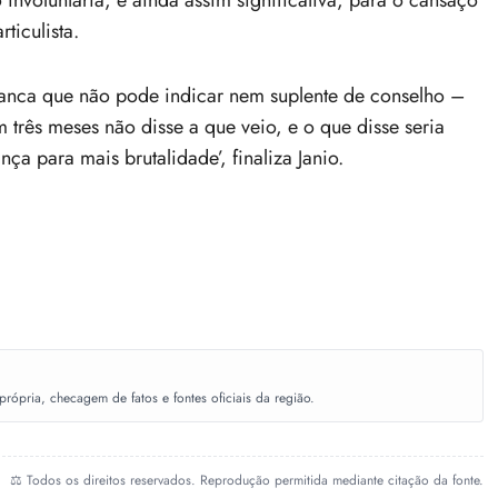
nvoluntária, e ainda assim significativa, para o cansaço
ticulista.
branca que não pode indicar nem suplente de conselho –
três meses não disse a que veio, e o que disse seria
nça para mais brutalidade’, finaliza Janio.
ópria, checagem de fatos e fontes oficiais da região.
⚖️ Todos os direitos reservados. Reprodução permitida mediante citação da fonte.