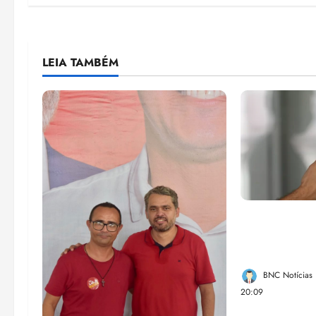
LEIA TAMBÉM
Lei destina 
de bets para
Federal
BNC Notícias
20:09