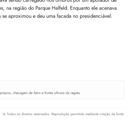
tava sendo carregado nos ombros por um apoiador de
s, na região do Parque Halfeld. Enquanto ele acenava
m se aproximou e deu uma facada no presidenciável.
ópria, checagem de fatos e fontes oficiais da região.
⚖️ Todos os direitos reservados. Reprodução permitida mediante citação da fonte.