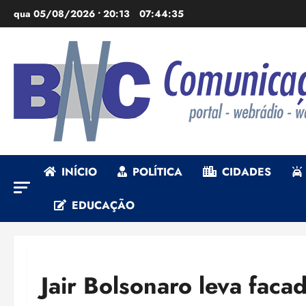
Ir
qua 05/08/2026 • 20:13
07:44:36
para
o
conteúdo
INÍCIO
POLÍTICA
CIDADES
EDUCAÇÃO
Jair Bolsonaro leva fac