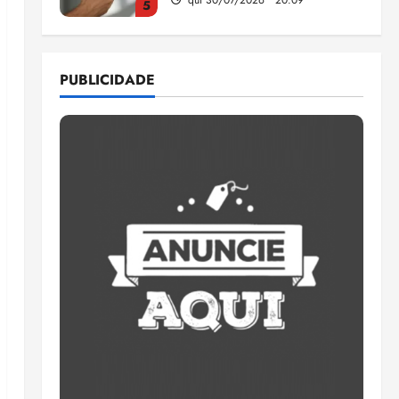
5
Estudo sobre hepatites virais
traça panorama da doença
PUBLICIDADE
em onze anos
qua 05/08/2026 • 16:02
1
CNJ acaba com
aposentadoria compulsória
como punição máxima para
juiz
2
ter 04/08/2026 • 18:59
PSOL homologa candidatura
de Professor Edmilson à
Câmara Federal nas eleições
de 2026
3
ter 04/08/2026 • 18:32
COMPEDE de Paço do