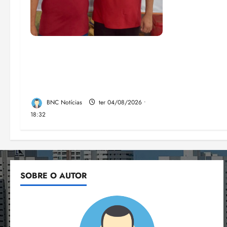
PSOL homologa candidatura
de Professor Edmilson à
Câmara Federal nas eleições
de 2026
BNC Notícias
ter 04/08/2026 •
18:32
SOBRE O AUTOR