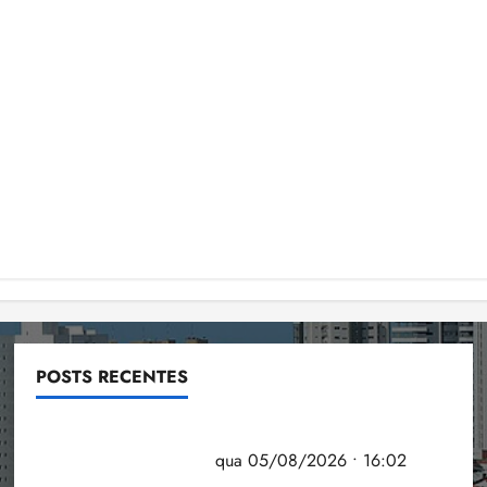
POSTS RECENTES
Estudo sobre hepatites virais traça panorama da
doença em onze anos
qua 05/08/2026 • 16:02