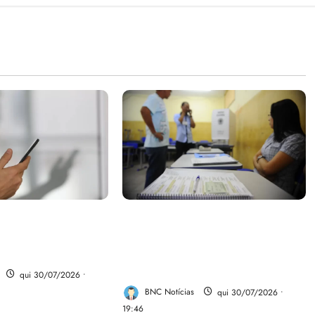
parte do dinheiro
Campanha mobiliza
 fundo da Polícia
comunidades de fé contra a
desinformação nas eleições de
2026
qui 30/07/2026 •
BNC Notícias
qui 30/07/2026 •
19:46