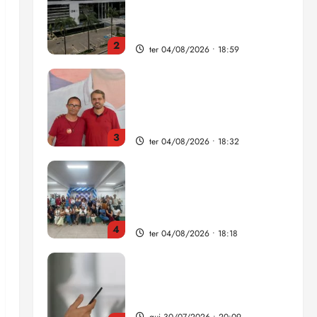
como punição máxima para
juiz
2
ter 04/08/2026 • 18:59
PSOL homologa candidatura
de Professor Edmilson à
Câmara Federal nas eleições
de 2026
3
ter 04/08/2026 • 18:32
COMPEDE de Paço do
Lumiar participa de evento
que debateu os 11 anos da
Lei de inclusão Brasileira
4
ter 04/08/2026 • 18:18
Lei destina parte do dinheiro
de bets para fundo da
Polícia Federal
qui 30/07/2026 • 20:09