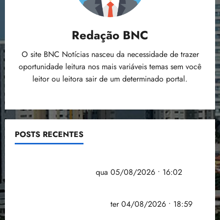
Redação BNC
O site BNC Notícias nasceu da necessidade de trazer
oportunidade leitura nos mais variáveis temas sem você
leitor ou leitora sair de um determinado portal.
POSTS RECENTES
Estudo sobre hepatites virais traça panorama da
doença em onze anos
qua 05/08/2026 • 16:02
CNJ acaba com aposentadoria compulsória como
punição máxima para juiz
ter 04/08/2026 • 18:59