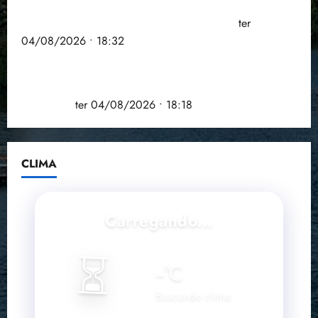
PSOL homologa candidatura de Professor Edmilson
à Câmara Federal nas eleições de 2026
ter
04/08/2026 • 18:32
COMPEDE de Paço do Lumiar participa de evento
que debateu os 11 anos da Lei de inclusão
Brasileira
ter 04/08/2026 • 18:18
CLIMA
Carregando...
⏳
--
°C
Buscando clima...