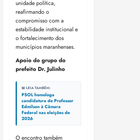
unidade política,
n
30/07/202
0
•
c
2
reafirmando o
20:09
l
6
compromisso com a
u
estabilidade institucional e
s
ter
ã
o fortalecimento dos
04/08/202
o
•
municípios maranhenses.
B
18:32
r
Apoio do grupo do
a
prefeito Dr. Julinho
s
i
l
📖 LEIA TAMBÉM:
e
PSOL homologa
i
candidatura de Professor
r
Edmilson à Câmara
a
Federal nas eleições de
2026
ter
04/08/202
O encontro também
•