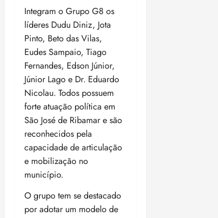
a
d
a
e
j
Integram o Grupo G8 os
s
o
t
d
u
i
líderes Dudu Diniz, Jota
d
e
e
i
l
Pinto, Beto das Vilas,
a
u
r
z
e
P
o
Eudes Sampaio, Tiago
a
i
o
s
l
Fernandes, Edson Júnior,
ter
r
l
1
n
04/08/202
a
Júnior Lago e Dr. Eduardo
í
1
a
•
Nicolau. Todos possuem
c
a
s
18:59
ter
i
n
e
forte atuação política em
04/08/202
a
o
l
São José de Ribamar e são
•
F
s
e
18:18
reconhecidos pela
e
d
i
d
capacidade de articulação
a
ç
e
L
õ
e mobilização no
r
e
e
município.
a
i
s
l
d
d
O grupo tem se destacado
e
e
por adotar um modelo de
i
2
qui