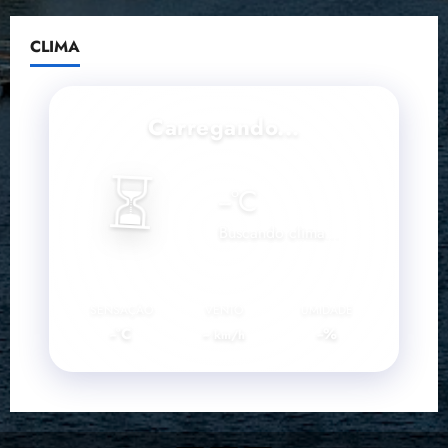
CLIMA
Carregando...
⏳
--
°C
Buscando clima...
SENSAÇÃO
VENTO
UMIDADE
--°C
--
--%
km/h