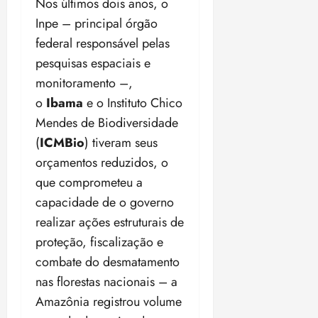
Nos últimos dois anos, o
o
n
15:09
15:18
Inpe – principal órgão
p
ç
u
federal responsável pelas
a
n
e
pesquisas espaciais e
i
m
monitoramento –,
ç
o
o
Ibama
e o Instituto Chico
ã
n
o
z
Mendes de Biodiversidade
m
e
(
ICMBio
) tiveram seus
á
a
orçamentos reduzidos, o
x
n
que comprometeu a
i
o
m
s
capacidade de o governo
a
realizar ações estruturais de
p
qua
proteção, fiscalização e
a
05/08/202
r
combate do desmatamento
•
a
16:02
nas florestas nacionais – a
j
Amazônia registrou volume
u