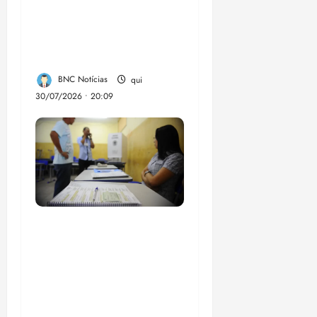
dinheiro de bets para
fundo da Polícia
Federal
BNC Notícias
qui
30/07/2026 • 20:09
Campanha mobiliza
comunidades de fé
contra a
desinformação nas
eleições de 2026