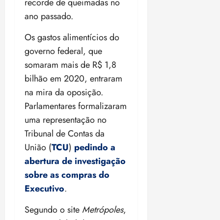
recorde de queimadas no
i
z
ano passado.
Os gastos alimentícios do
ter
04/08/202
governo federal, que
•
somaram mais de R$ 1,8
18:59
bilhão em 2020, entraram
na mira da oposição.
Parlamentares formalizaram
uma representação no
Tribunal de Contas da
União (
TCU
)
pedindo a
abertura de investigação
sobre as compras do
Executivo
.
Segundo o site
Metrópoles
,