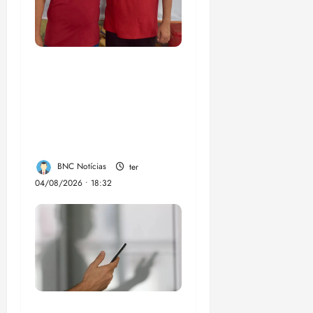
PSOL homologa
candidatura de
Professor Edmilson à
Câmara Federal nas
eleições de 2026
BNC Notícias
ter
04/08/2026 • 18:32
Lei destina parte do