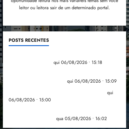
oportunidade leitura nos mais variáveis temas sem você
leitor ou leitora sair de um determinado portal.
POSTS RECENTES
Flipelô começa em Salvador com música, poesia e
grande participação
qui 06/08/2026 • 15:18
Pesquisa mostra que 29,5% da renda é
comprometida com dívidas
qui 06/08/2026 • 15:09
Entenda o que muda com a nova Lei do Frete
qui
06/08/2026 • 15:00
Estudo sobre hepatites virais traça panorama da
doença em onze anos
qua 05/08/2026 • 16:02