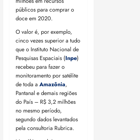
t
milhões em recursos
a
r
o
r
á
a
a
i
e
m
públicos para comprar o
a
x
n
d
s
t
e
n
i
o
doce em 2020.
o
t
e
t
d
m
s
r
r
i
e
a
O valor é, por exemplo,
i
a
d
p
qui
p
qua
cinco vezes superior a tudo
a
ç
a
06/08/202
a
a
05/08/202
c
que o Instituto Nacional de
a
•
c
r
r
•
o
p
15:00
o
Pesquisas Espaciais (
Inpe
)
t
a
16:02
m
a
m
i
j
recebeu para fazer o
p
n
d
c
u
monitoramento por satélite
u
o
í
i
i
l
r
de toda a
Amazônia
,
v
p
z
s
a
i
a
Pantanal e demais regiões
ó
m
d
ç
ter
do País – R$ 3,2 milhões
r
a
a
ã
04/08/202
no mesmo período,
i
d
s
o
•
a
a
segundo dados levantados
18:59
c
d
qui
pela consultoria Rubrica.
qui
o
o
06/08/202
06/08/202
m
e
•
•