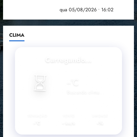
Estudo sobre hepatites virais traça panorama da
doença em onze anos
qua 05/08/2026 • 16:02
CLIMA
Carregando...
⏳
--
°C
Buscando clima...
SENSAÇÃO
VENTO
UMIDADE
--°C
--
--%
km/h