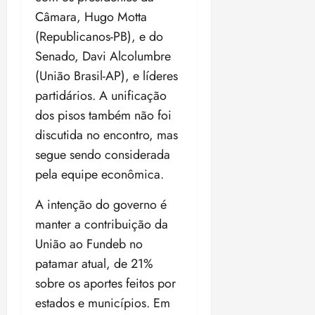
o
n
15:09
Câmara, Hugo Motta
15:18
p
ç
(Republicanos-PB), e do
u
a
Senado, Davi Alcolumbre
n
e
i
m
(União Brasil-AP), e líderes
ç
o
partidários. A unificação
ã
n
dos pisos também não foi
o
z
discutida no encontro, mas
m
e
á
a
segue sendo considerada
x
n
pela equipe econômica.
i
o
m
s
A intenção do governo é
a
manter a contribuição da
p
qua
União ao Fundeb no
a
05/08/202
r
•
patamar atual, de 21%
a
16:02
sobre os aportes feitos por
j
estados e municípios. Em
u