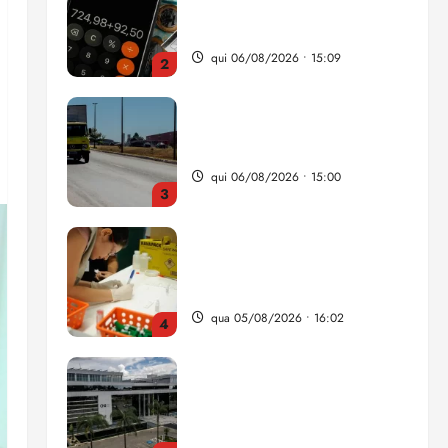
da renda é comprometida
com dívidas
qui 06/08/2026 • 15:09
2
Entenda o que muda com a
nova Lei do Frete
qui 06/08/2026 • 15:00
3
Estudo sobre hepatites virais
traça panorama da doença
em onze anos
qua 05/08/2026 • 16:02
4
CNJ acaba com
aposentadoria compulsória
como punição máxima para
juiz