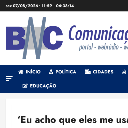
Ir
sex 07/08/2026 • 11:59
06:38:15
para
o
conteúdo
INÍCIO
POLÍTICA
CIDADES
EDUCAÇÃO
‘Eu acho que eles me usa