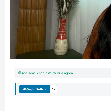
🟢
4
pessoas lendo esta matéria agora
🔊
Ouvir Notícia
1x