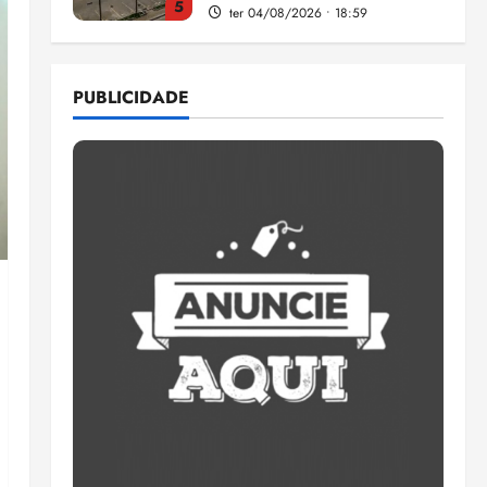
5
ter 04/08/2026 • 18:59
Flipelô começa em Salvador
com música, poesia e grande
PUBLICIDADE
participação
qui 06/08/2026 • 15:18
1
Pesquisa mostra que 29,5%
da renda é comprometida
com dívidas
qui 06/08/2026 • 15:09
2
Entenda o que muda com a
nova Lei do Frete
qui 06/08/2026 • 15:00
3