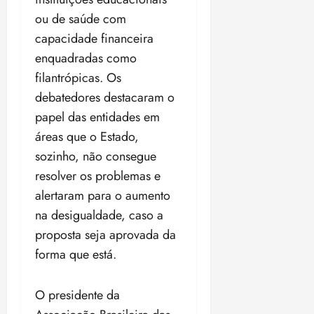
z
ou de saúde com
ter
capacidade financeira
04/08/202
enquadradas como
•
filantrópicas. Os
18:59
debatedores destacaram o
papel das entidades em
áreas que o Estado,
sozinho, não consegue
resolver os problemas e
alertaram para o aumento
na desigualdade, caso a
proposta seja aprovada da
forma que está.
O presidente da