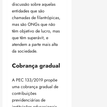
p
ç
discussão sobre aquelas
u
a
entidades que são
n
e
chamadas de filantrópicas,
i
m
ç
o
mas são ONGs que não
ã
n
têm objetivo de lucro, mas
o
z
que têm superávit, e
m
e
atendem a parte mais alta
á
a
x
n
da sociedade.
i
o
m
s
Cobrança gradual
a
p
qua
a
05/08/202
A PEC 133/2019 propõe
r
•
a
uma cobrança gradual de
16:02
j
contribuições
u
previdenciárias de
i
instituições educacionais