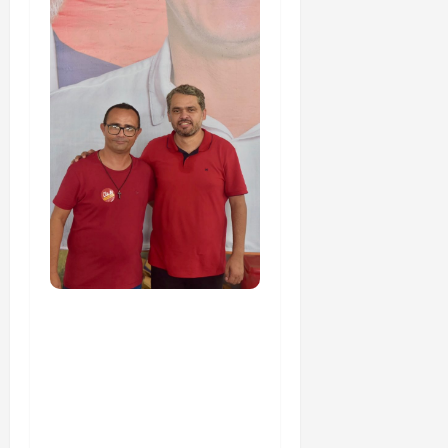
PSOL homologa
candidatura de
Professor Edmilson à
Câmara Federal nas
eleições de 2026