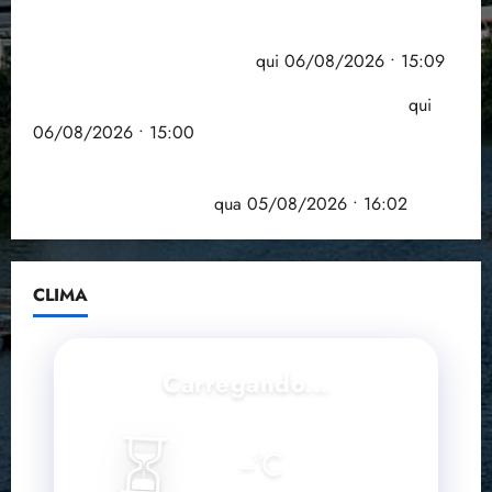
Pesquisa mostra que 29,5% da renda é
comprometida com dívidas
qui 06/08/2026 • 15:09
Entenda o que muda com a nova Lei do Frete
qui
06/08/2026 • 15:00
Estudo sobre hepatites virais traça panorama da
doença em onze anos
qua 05/08/2026 • 16:02
CLIMA
Carregando...
⏳
--
°C