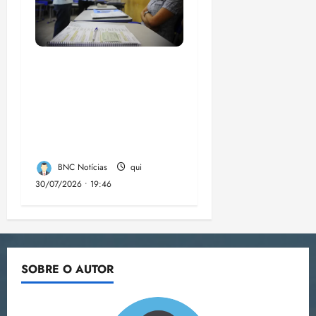
Campanha mobiliza
comunidades de fé
contra a
desinformação nas
eleições de 2026
BNC Notícias
qui
30/07/2026 • 19:46
SOBRE O AUTOR