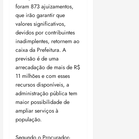
i
foram 873 ajuizamentos,
z
que irão garantir que
valores significativos,
ter
04/08/202
devidos por contribuintes
•
inadimplentes, retornem ao
18:59
caixa da Prefeitura. A
previsão é de uma
arrecadação de mais de R$
11 milhões e com esses
recursos disponíveis, a
administração pública tem
maior possibilidade de
ampliar serviços à
população.
Segundo o Procurador-