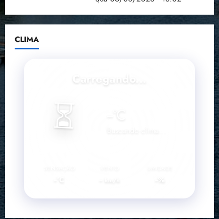
CLIMA
Carregando...
⏳
--
°C
Buscando clima...
SENSAÇÃO
VENTO
UMIDADE
--°C
--
--%
km/h