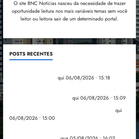
O site BNC Notícias nasceu da necessidade de trazer
oportunidade leitura nos mais variáveis temas sem você
leitor ou leitora sair de um determinado portal.
POSTS RECENTES
Flipelô começa em Salvador com música, poesia e
grande participação
qui 06/08/2026 • 15:18
Pesquisa mostra que 29,5% da renda é
comprometida com dívidas
qui 06/08/2026 • 15:09
Entenda o que muda com a nova Lei do Frete
qui
06/08/2026 • 15:00
Estudo sobre hepatites virais traça panorama da
doença em onze anos
qua 05/08/2026 • 16:02