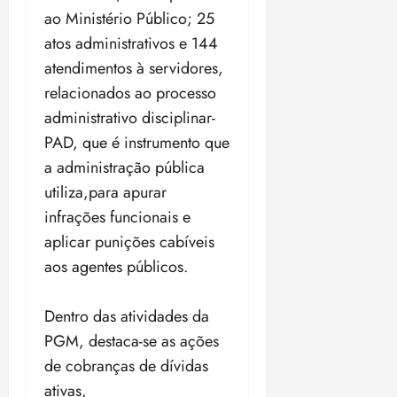
o
n
ao Ministério Público; 25
15:09
15:18
p
ç
atos administrativos e 144
u
a
atendimentos à servidores,
n
e
i
relacionados ao processo
m
ç
o
administrativo disciplinar-
ã
n
PAD, que é instrumento que
o
z
a administração pública
m
e
á
a
utiliza,para apurar
x
n
infrações funcionais e
i
o
aplicar punições cabíveis
m
s
aos agentes públicos.
a
p
qua
a
05/08/202
Dentro das atividades da
r
•
PGM, destaca-se as ações
a
16:02
j
de cobranças de dívidas
u
ativas,