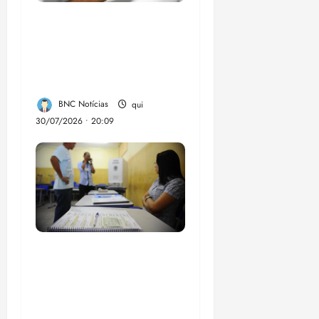
Lei destina parte do
dinheiro de bets para
fundo da Polícia
Federal
BNC Notícias
qui
30/07/2026 • 20:09
Campanha mobiliza
comunidades de fé
contra a
desinformação nas