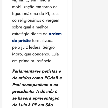
vigília. E, em meio à
a
ç
a
06/08/202
a
a
05/08/202
c
mobilização em torno da
a
•
c
r
r
•
o
p
15:00
o
figura máxima do PT, seus
t
a
16:02
m
a
m
i
j
correligionários divergem
p
n
d
c
u
sobre qual a melhor
u
o
í
i
i
l
r
estratégia diante da
ordem
v
p
z
s
a
i
a
de prisão
formalizada
ó
m
d
ç
ter
pelo juiz federal Sérgio
r
a
a
ã
04/08/202
Moro, que condenou Lula
i
d
s
o
•
a
a
em primeira instância.
18:59
c
d
qui
qui
o
o
Parlamentares petistas e
06/08/202
06/08/202
m
e
•
•
de atidos como PCdoB e
o
n
15:09
15:18
Psol acompanham o ex-
p
ç
u
presidente. A dúvida é
a
n
e
se haverá apresentação
i
m
de Lula à PF em São
ç
o