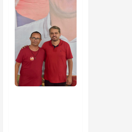
PSOL homologa
candidatura de
Professor Edmilson à
Câmara Federal nas
eleições de 2026