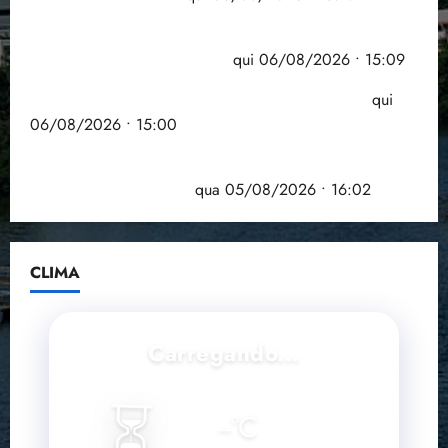
Pesquisa mostra que 29,5% da renda é
comprometida com dívidas
qui 06/08/2026 • 15:09
Entenda o que muda com a nova Lei do Frete
qui
06/08/2026 • 15:00
Estudo sobre hepatites virais traça panorama da
doença em onze anos
qua 05/08/2026 • 16:02
CLIMA
Carregando...
⏳
--
°C