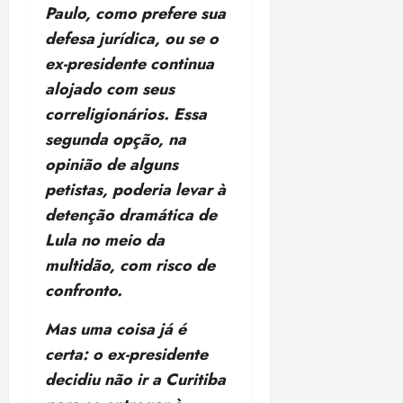
Paulo, como prefere sua
ã
n
o
z
defesa jurídica, ou se o
m
e
ex-presidente continua
á
a
alojado com seus
x
n
correligionários. Essa
i
o
m
s
segunda opção, na
a
opinião de alguns
p
qua
petistas, poderia levar à
a
05/08/202
r
detenção dramática de
•
a
16:02
Lula no meio da
j
multidão, com risco de
u
confronto.
i
z
Mas uma coisa já é
certa: o ex-presidente
ter
04/08/202
decidiu não ir a Curitiba
•