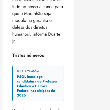
i
tudo ao nosso alcance para
z
que o Maranhão seja
ter
modelo na garantia e
04/08/202
defesa dos direitos
•
humanos”, informa Duarte
18:59
Jr.
Tristes números
📖 LEIA TAMBÉM:
PSOL homologa
candidatura de Professor
Edmilson à Câmara
Federal nas eleições de
2026