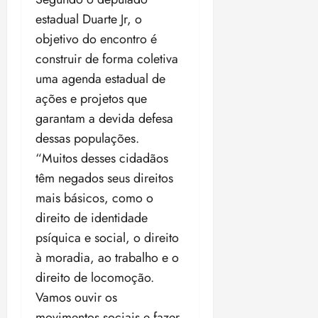
o
n
15:09
15:18
estadual Duarte Jr, o
p
ç
objetivo do encontro é
u
a
construir de forma coletiva
n
e
i
m
uma agenda estadual de
ç
o
ações e projetos que
ã
n
garantam a devida defesa
o
z
m
dessas populações.
e
á
a
“Muitos desses cidadãos
x
n
têm negados seus direitos
i
o
mais básicos, como o
m
s
a
direito de identidade
p
qua
psíquica e social, o direito
a
05/08/202
à moradia, ao trabalho e o
r
•
direito de locomoção.
a
16:02
j
Vamos ouvir os
u
movimentos sociais e fazer