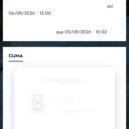
Entenda o que muda com a nova Lei do Frete
qui
06/08/2026 • 15:00
Estudo sobre hepatites virais traça panorama da
doença em onze anos
qua 05/08/2026 • 16:02
CLIMA
Carregando...
⏳
--
°C
Buscando clima...