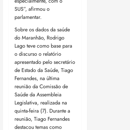
especialmente, com o
o
n
15:09
15:18
SUS”, afirmou o
p
ç
parlamentar.
u
a
n
e
Sobre os dados da saúde
i
m
ç
o
do Maranhão, Rodrigo
ã
n
Lago teve como base para
o
z
o discurso o relatório
m
e
apresentado pelo secretário
á
a
x
n
de Estado da Saúde, Tiago
i
o
Fernandes, na última
m
s
reunião da Comissão de
a
p
Saúde da Assembleia
qua
a
05/08/202
Legislativa, realizada na
r
•
quinta-feira (7). Durante a
a
16:02
reunião, Tiago Fernandes
j
u
destacou temas como