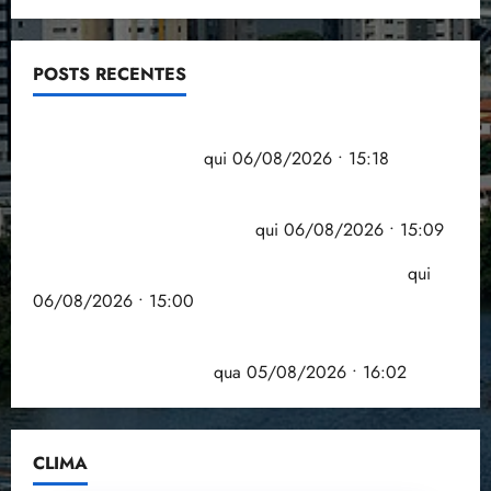
POSTS RECENTES
Flipelô começa em Salvador com música, poesia e
grande participação
qui 06/08/2026 • 15:18
Pesquisa mostra que 29,5% da renda é
comprometida com dívidas
qui 06/08/2026 • 15:09
Entenda o que muda com a nova Lei do Frete
qui
06/08/2026 • 15:00
Estudo sobre hepatites virais traça panorama da
doença em onze anos
qua 05/08/2026 • 16:02
CLIMA