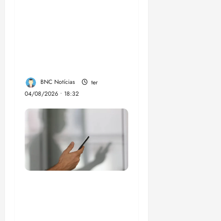
PSOL homologa
candidatura de
Professor Edmilson à
Câmara Federal nas
eleições de 2026
BNC Notícias
ter
04/08/2026 • 18:32
Lei destina parte do
dinheiro de bets para
fundo da Polícia