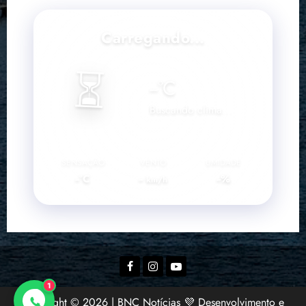
Carregando...
⏳
--
°C
Buscando clima...
SENSAÇÃO
VENTO
UMIDADE
--°C
--
--%
km/h
Facebook
Instagram
YouTube
1
Copyright © 2026 | BNC Notícias 💜 Desenvolvimento e