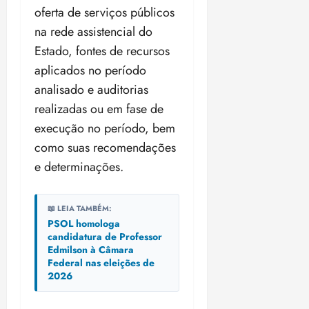
i
oferta de serviços públicos
z
na rede assistencial do
Estado, fontes de recursos
ter
04/08/202
aplicados no período
•
analisado e auditorias
18:59
realizadas ou em fase de
execução no período, bem
como suas recomendações
e determinações.
📖 LEIA TAMBÉM:
PSOL homologa
candidatura de Professor
Edmilson à Câmara
Federal nas eleições de
2026