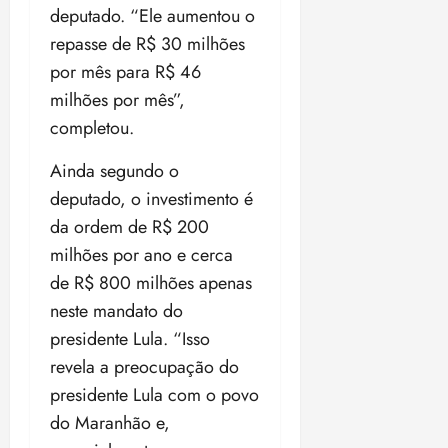
t
a
r
o
r
á
a
deputado. “Ele aumentou o
a
i
e
m
a
x
n
repasse de R$ 30 milhões
d
s
t
e
n
i
o
o
t
por mês para R$ 46
e
t
d
m
s
r
r
i
e
milhões por mês”,
a
i
a
d
p
qui
p
completou.
qua
a
ç
a
06/08/202
a
a
05/08/202
c
a
•
c
r
r
•
Ainda segundo o
o
p
15:00
o
t
a
16:02
deputado, o investimento é
m
a
m
i
j
p
n
da ordem de R$ 200
d
c
u
u
o
í
i
milhões por ano e cerca
i
l
r
v
p
z
de R$ 800 milhões apenas
s
a
i
a
neste mandato do
ó
m
d
ç
ter
r
a
presidente Lula. “Isso
a
ã
04/08/202
i
d
s
o
•
revela a preocupação do
a
a
18:59
presidente Lula com o povo
c
d
qui
qui
o
do Maranhão e,
o
06/08/202
06/08/202
m
e
•
•