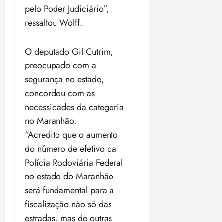
i
pelo Poder Judiciário”,
z
ressaltou Wolff.
ter
04/08/202
O deputado Gil Cutrim,
•
preocupado com a
18:59
segurança no estado,
concordou com as
necessidades da categoria
no Maranhão.
“Acredito que o aumento
do número de efetivo da
Polícia Rodoviária Federal
no estado do Maranhão
será fundamental para a
fiscalização não só das
estradas, mas de outras