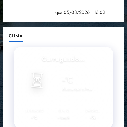
Estudo sobre hepatites virais traça panorama da
doença em onze anos
qua 05/08/2026 • 16:02
CLIMA
Carregando...
⏳
--
°C
Buscando clima...
SENSAÇÃO
VENTO
UMIDADE
--°C
--
--%
km/h