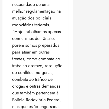
o
necessidade de uma
n
15:09
15:18
p
ç
melhor regulamentação na
u
a
atuação dos policiais
n
e
rodoviários federais.
i
m
ç
o
“Hoje trabalhamos apenas
ã
n
com crimes de trânsito,
o
z
porém somos preparados
m
e
para atuar em outras
á
a
x
n
frentes, como combate ao
i
o
trabalho escravo, resolução
m
s
de conflitos indígenas,
a
p
combate ao tráfico de
qua
a
05/08/202
drogas e outras demandas
r
•
que também pertencem à
a
16:02
Polícia Rodoviária Federal,
j
u
mas que estão engessadas