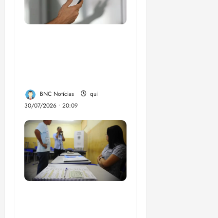
Lei destina parte do
dinheiro de bets para
fundo da Polícia
Federal
BNC Notícias
qui
30/07/2026 • 20:09
Campanha mobiliza
comunidades de fé