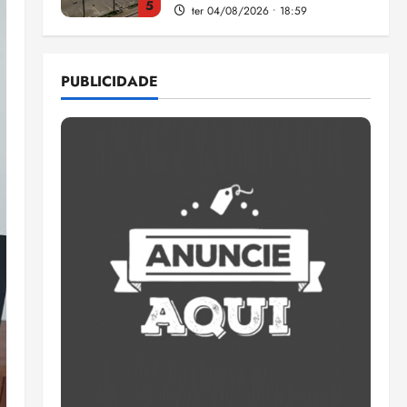
1
Pesquisa mostra que 29,5%
da renda é comprometida
PUBLICIDADE
com dívidas
qui 06/08/2026 • 15:09
2
Entenda o que muda com a
nova Lei do Frete
qui 06/08/2026 • 15:00
3
Estudo sobre hepatites virais
traça panorama da doença
em onze anos
qua 05/08/2026 • 16:02
4
CNJ acaba com