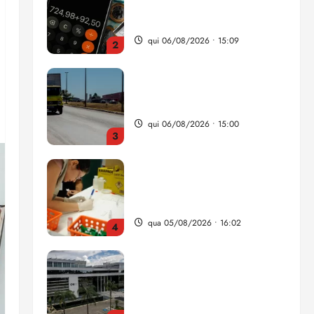
nova Lei do Frete
qui 06/08/2026 • 15:00
3
Estudo sobre hepatites virais
traça panorama da doença
em onze anos
qua 05/08/2026 • 16:02
4
CNJ acaba com
aposentadoria compulsória
como punição máxima para
juiz
5
ter 04/08/2026 • 18:59
Flipelô começa em Salvador
com música, poesia e grande
participação
qui 06/08/2026 • 15:18