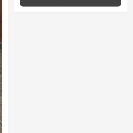
aposentadoria compulsória
como punição máxima para
juiz
5
ter 04/08/2026 • 18:59