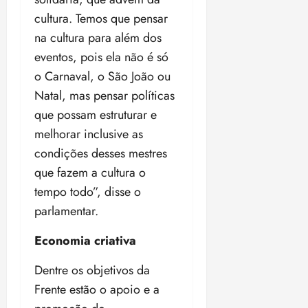
u
cultura. Temos que pensar
s
ter
ã
na cultura para além dos
04/08/202
o
•
eventos, pois ela não é só
B
18:32
o Carnaval, o São João ou
r
Natal, mas pensar políticas
a
s
que possam estruturar e
i
melhorar inclusive as
l
condições desses mestres
e
que fazem a cultura o
i
r
tempo todo”, disse o
a
parlamentar.
ter
Economia criativa
04/08/202
•
Dentre os objetivos da
18:18
Frente estão o apoio e a