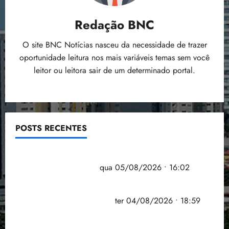
Redação BNC
O site BNC Notícias nasceu da necessidade de trazer
oportunidade leitura nos mais variáveis temas sem você
leitor ou leitora sair de um determinado portal.
POSTS RECENTES
Estudo sobre hepatites virais traça panorama da
doença em onze anos
qua 05/08/2026 • 16:02
CNJ acaba com aposentadoria compulsória como
punição máxima para juiz
ter 04/08/2026 • 18:59
PSOL homologa candidatura de Professor Edmilson