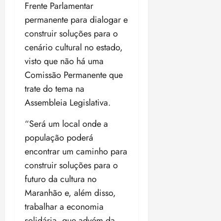
l
Frente Parlamentar
a
u
r
z
e
P
permanente para dialogar e
o
a
i
o
s
l
construir soluções para o
ter
r
l
1
n
04/08/202
a
cenário cultural no estado,
í
1
a
•
visto que não há uma
c
a
s
18:59
ter
i
n
Comissão Permanente que
e
04/08/202
a
o
l
trate do tema na
•
F
s
e
18:18
Assembleia Legislativa.
e
d
i
d
a
ç
“Será um local onde a
e
L
õ
população poderá
r
e
e
a
i
s
encontrar um caminho para
l
d
d
construir soluções para o
e
e
futuro da cultura no
i
2
qui
Maranhão e, além disso,
n
30/07/202
0
•
c
2
trabalhar a economia
20:09
l
6
solidária, que advém da