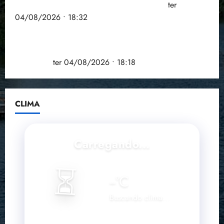
à Câmara Federal nas eleições de 2026
ter
04/08/2026 • 18:32
COMPEDE de Paço do Lumiar participa de evento
que debateu os 11 anos da Lei de inclusão
Brasileira
ter 04/08/2026 • 18:18
CLIMA
Carregando...
⏳
--
°C
Buscando clima...