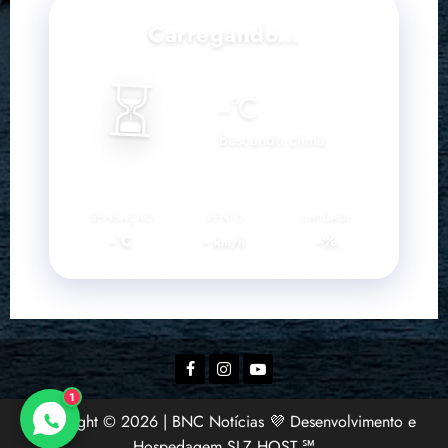
Carregando...
⏳
--
°C
Buscando clima...
SENSAÇÃO
VENTO
UMIDADE
--°C
--
--%
km/h
Facebook
Instagram
YouTube
1
Copyright © 2026 | BNC Notícias 💜 Desenvolvimento e
Hospedagem SLZ HOST ℠