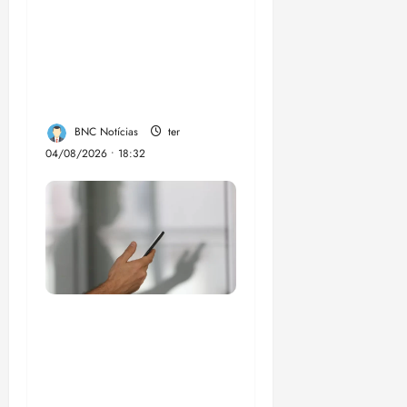
PSOL homologa
candidatura de
Professor Edmilson à
Câmara Federal nas
eleições de 2026
BNC Notícias
ter
04/08/2026 • 18:32
Lei destina parte do
dinheiro de bets para
fundo da Polícia
Federal