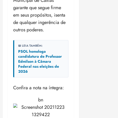
Municipal de Caxias
o
n
15:09
15:18
garante que segue firme
p
ç
em seus propósitos, isenta
u
a
n
e
de qualquer ingerência de
i
m
outros poderes.
ç
o
ã
n
o
z
📖 LEIA TAMBÉM:
m
e
PSOL homologa
á
a
candidatura de Professor
Edmilson à Câmara
x
n
Federal nas eleições de
i
o
2026
m
s
a
p
qua
Confira a nota na íntegra:
a
05/08/202
r
•
bn
a
16:02
j
u