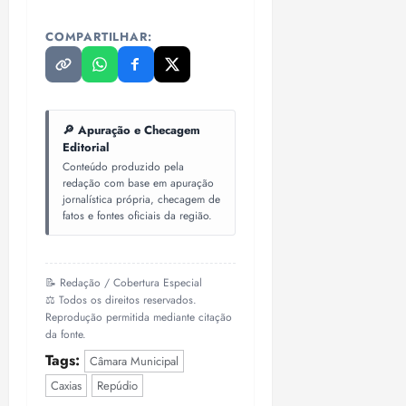
i
z
COMPARTILHAR:
ter
04/08/202
•
18:59
🔎 Apuração e Checagem
Editorial
Conteúdo produzido pela
redação com base em apuração
jornalística própria, checagem de
fatos e fontes oficiais da região.
📝 Redação / Cobertura Especial
⚖️ Todos os direitos reservados.
Reprodução permitida mediante citação
da fonte.
Tags:
Câmara Municipal
Caxias
Repúdio