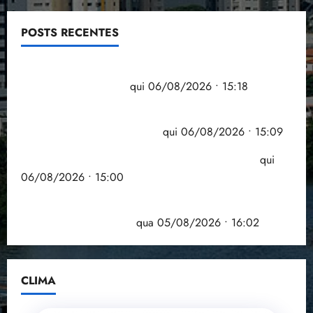
POSTS RECENTES
Flipelô começa em Salvador com música, poesia e
grande participação
qui 06/08/2026 • 15:18
Pesquisa mostra que 29,5% da renda é
comprometida com dívidas
qui 06/08/2026 • 15:09
Entenda o que muda com a nova Lei do Frete
qui
06/08/2026 • 15:00
Estudo sobre hepatites virais traça panorama da
doença em onze anos
qua 05/08/2026 • 16:02
CLIMA