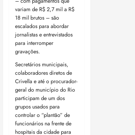
t
– com pagamentos que
d
u
i
d
e
e
i
variam de R$ 2,7 mil a R$
l
a
u
r
z
e
18 mil brutos – são
P
o
a
i
escalados para abordar
o
s
l
ter
r
l
1
n
jornalistas e entrevistados
04/08/202
a
í
1
a
•
para interromper
c
a
s
18:59
ter
gravações.
i
n
e
04/08/202
a
o
l
•
Secretários municipais,
F
s
e
18:18
e
colaboradores diretos de
d
i
d
a
ç
Crivella e até o procurador-
e
L
õ
geral do município do Rio
r
e
e
participam de um dos
a
i
s
l
d
grupos usados para
d
e
e
controlar o “plantão” de
i
2
qui
funcionários na frente de
n
30/07/202
0
hospitais da cidade para
•
c
2