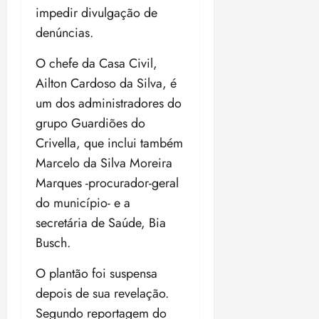
20:09
l
6
impedir divulgação de
u
denúncias.
s
ter
ã
04/08/202
O chefe da Casa Civil,
o
•
Ailton Cardoso da Silva, é
B
18:32
um dos administradores do
r
a
grupo Guardiões do
s
Crivella, que inclui também
i
Marcelo da Silva Moreira
l
Marques -procurador-geral
e
i
do município- e a
r
secretária de Saúde, Bia
a
Busch.
ter
O plantão foi suspensa
04/08/202
depois de sua revelação.
•
18:18
Segundo reportagem do