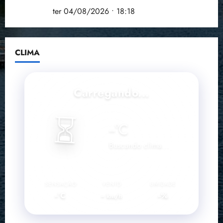
Brasileira
ter 04/08/2026 • 18:18
CLIMA
Carregando...
⏳
--
°C
Buscando clima...
SENSAÇÃO
VENTO
UMIDADE
--°C
--
--%
km/h