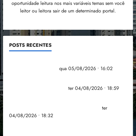
oportunidade leitura nos mais variáveis temas sem você
leitor ou leitora sair de um determinado portal.
POSTS RECENTES
Estudo sobre hepatites virais traça panorama da
doença em onze anos
qua 05/08/2026 • 16:02
CNJ acaba com aposentadoria compulsória como
punição máxima para juiz
ter 04/08/2026 • 18:59
PSOL homologa candidatura de Professor Edmilson
à Câmara Federal nas eleições de 2026
ter
04/08/2026 • 18:32
COMPEDE de Paço do Lumiar participa de evento
que debateu os 11 anos da Lei de inclusão