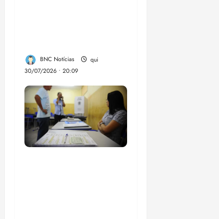
Lei destina parte do
dinheiro de bets para
fundo da Polícia
Federal
BNC Notícias
qui
30/07/2026 • 20:09
Campanha mobiliza
comunidades de fé
contra a
desinformação nas
eleições de 2026