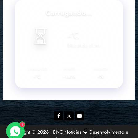
Carregando...
⏳
--
°C
Buscando clima...
SENSAÇÃO
VENTO
UMIDADE
--°C
--
--%
km/h
Facebook
Instagram
YouTube
1
Copyright © 2026 | BNC Notícias 💜 Desenvolvimento e