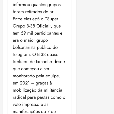
o
•
informou quantos grupos
B
18:32
foram retirados do ar.
r
Entre eles está o “Super
a
s
Grupo B-38 Oficial”, que
i
tem 59 mil participantes e
l
era o maior grupo
e
bolsonarista público do
i
r
Telegram. O B-38 quase
a
triplicou de tamanho desde
que começou a ser
ter
monitorado pela equipe,
04/08/202
•
em 2021 – graças à
18:18
mobilização da militância
radical para pautas como o
voto impresso e as
manifestações do 7 de