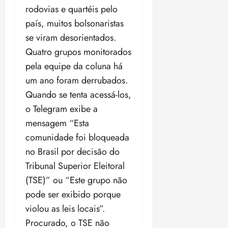
ter
r
rodovias e quartéis pelo
l
1
n
04/08/202
a
í
1
a
país, muitos bolsonaristas
•
c
a
s
18:59
se viram desorientados.
ter
i
n
e
04/08/202
Quatro grupos monitorados
a
o
l
•
F
pela equipe da coluna há
s
e
18:18
e
d
i
um ano foram derrubados.
d
a
ç
Quando se tenta acessá-los,
e
L
õ
o Telegram exibe a
r
e
e
a
i
mensagem “Esta
s
l
d
d
comunidade foi bloqueada
e
e
no Brasil por decisão do
i
2
qui
Tribunal Superior Eleitoral
n
30/07/202
0
•
c
2
(TSE)” ou “Este grupo não
20:09
l
6
pode ser exibido porque
u
violou as leis locais”.
s
ter
Procurado, o TSE não
ã
04/08/202