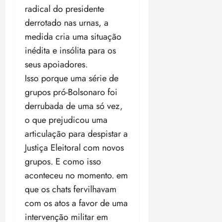
r
a
d
n
e
r
e
radical do presidente
e
o
d
m
i
m
a
i
s
derrotado nas urnas, a
d
e
i
ç
o
l
d
d
e
e
medida cria uma situação
l
ã
n
e
e
b
v
s
o
z
inédita e insólita para os
i
2
qui
e
e
o
m
e
n
30/07/202
0
seus apoiadores.
t
n
n
á
a
•
c
2
Isso porque uma série de
s
t
à
x
n
20:09
l
6
p
o
C
grupos pró-Bolsonaro foi
i
o
u
a
q
â
m
s
derrubada de uma só vez,
s
ter
r
u
m
a
ã
04/08/202
o que prejudicou uma
a
e
a
p
o
qua
•
f
articulação para despistar a
d
r
a
05/08/202
B
18:32
u
e
a
r
Justiça Eleitoral com novos
•
r
n
b
F
a
16:02
a
grupos. E como isso
d
a
e
j
s
aconteceu no momento. em
o
t
d
u
i
d
e
que os chats fervilhavam
e
i
l
a
u
r
z
com os atos a favor de uma
e
P
o
a
i
intervenção militar em
o
s
l