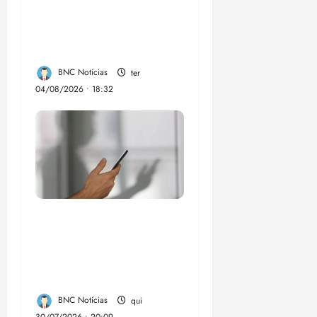
Professor Edmilson à
Câmara Federal nas
eleições de 2026
BNC Notícias
ter
04/08/2026 • 18:32
Lei destina parte do
dinheiro de bets para
fundo da Polícia
Federal
BNC Notícias
qui