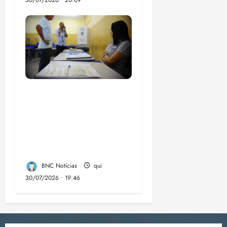
30/07/2026 • 20:09
Campanha mobiliza
comunidades de fé
contra a
desinformação nas
eleições de 2026
BNC Notícias
qui
30/07/2026 • 19:46