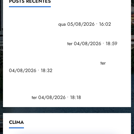
POSTS RECENTES
Estudo sobre hepatites virais traça panorama da
doença em onze anos
qua 05/08/2026 • 16:02
CNJ acaba com aposentadoria compulsória como
punição máxima para juiz
ter 04/08/2026 • 18:59
PSOL homologa candidatura de Professor Edmilson
à Câmara Federal nas eleições de 2026
ter
04/08/2026 • 18:32
COMPEDE de Paço do Lumiar participa de evento
que debateu os 11 anos da Lei de inclusão
Brasileira
ter 04/08/2026 • 18:18
CLIMA