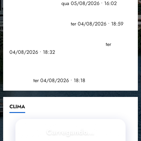
doença em onze anos
qua 05/08/2026 • 16:02
CNJ acaba com aposentadoria compulsória como
punição máxima para juiz
ter 04/08/2026 • 18:59
PSOL homologa candidatura de Professor Edmilson
à Câmara Federal nas eleições de 2026
ter
04/08/2026 • 18:32
COMPEDE de Paço do Lumiar participa de evento
que debateu os 11 anos da Lei de inclusão
Brasileira
ter 04/08/2026 • 18:18
CLIMA
Carregando...