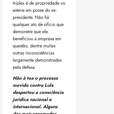
ter
r
tríplex é de propriedade ou
l
1
n
04/08/202
a
esteve em posse do ex-
í
1
a
•
c
a
s
18:59
presidente. Não há
ter
i
n
e
qualquer ato de ofício que
04/08/202
a
o
l
•
demonstre que ele
F
s
e
18:18
e
beneficiou a empresa em
d
i
d
a
ç
questão, dentre muitas
e
L
õ
outras inconsistências
r
e
e
largamente demonstradas
a
i
s
l
d
pela defesa.
d
e
e
i
Não à toa o processo
2
qui
n
30/07/202
0
movido contra Lula
•
c
2
despertou a consciência
20:09
l
6
jurídica nacional e
u
s
internacional. Alguns
ter
ã
04/08/202
dos mais renomados