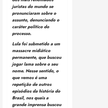
o
•
juristas do mundo se
B
18:32
pronunciaram sobre o
r
a
assunto, denunciando o
s
caráter político do
i
processo.
l
e
Lula foi submetido a um
i
massacre midiático
r
a
permanente, que buscou
jogar lama sobre o seu
ter
nome. Nesse sentido, o
04/08/202
•
que vemos é uma
18:18
repetição de outros
episódios da história do
Brasil, nos quais a
grande imprensa buscou