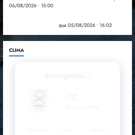
06/08/2026 • 15:00
Estudo sobre hepatites virais traça panorama da
doença em onze anos
qua 05/08/2026 • 16:02
CLIMA
Carregando...
⏳
--
°C
Buscando clima...
SENSAÇÃO
VENTO
UMIDADE