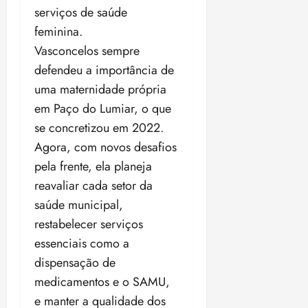
o
serviços de saúde
n
15:09
15:18
p
ç
feminina.
u
a
Vasconcelos sempre
n
e
defendeu a importância de
i
m
ç
o
uma maternidade própria
ã
n
em Paço do Lumiar, o que
o
z
se concretizou em 2022.
m
e
Agora, com novos desafios
á
a
x
n
pela frente, ela planeja
i
o
reavaliar cada setor da
m
s
saúde municipal,
a
p
restabelecer serviços
qua
a
05/08/202
essenciais como a
r
•
dispensação de
a
16:02
medicamentos e o SAMU,
j
u
e manter a qualidade dos