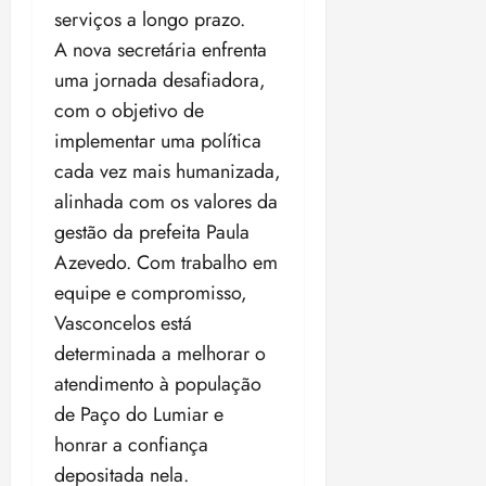
i
serviços a longo prazo.
z
A nova secretária enfrenta
uma jornada desafiadora,
ter
04/08/202
com o objetivo de
•
implementar uma política
18:59
cada vez mais humanizada,
alinhada com os valores da
gestão da prefeita Paula
Azevedo. Com trabalho em
equipe e compromisso,
Vasconcelos está
determinada a melhorar o
atendimento à população
de Paço do Lumiar e
honrar a confiança
depositada nela.