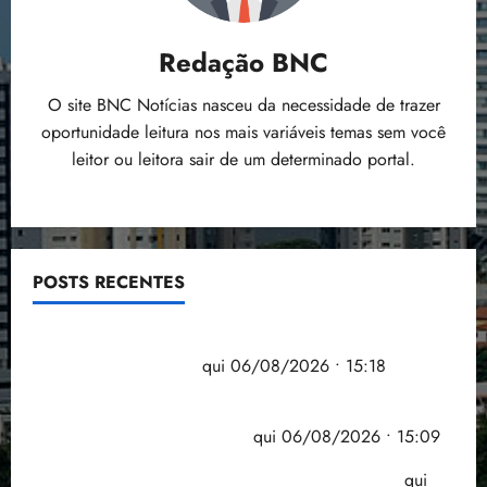
Redação BNC
O site BNC Notícias nasceu da necessidade de trazer
oportunidade leitura nos mais variáveis temas sem você
leitor ou leitora sair de um determinado portal.
POSTS RECENTES
Flipelô começa em Salvador com música, poesia e
grande participação
qui 06/08/2026 • 15:18
Pesquisa mostra que 29,5% da renda é
comprometida com dívidas
qui 06/08/2026 • 15:09
Entenda o que muda com a nova Lei do Frete
qui