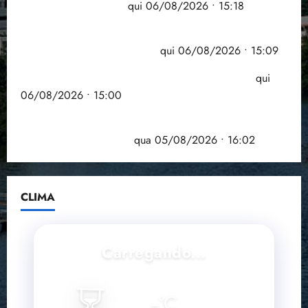
grande participação
qui 06/08/2026 • 15:18
Pesquisa mostra que 29,5% da renda é
comprometida com dívidas
qui 06/08/2026 • 15:09
Entenda o que muda com a nova Lei do Frete
qui
06/08/2026 • 15:00
Estudo sobre hepatites virais traça panorama da
doença em onze anos
qua 05/08/2026 • 16:02
CLIMA
Carregando...
⏳
--
°C