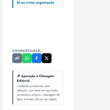
i
bi ao crime organizado
z
ter
04/08/202
•
18:59
COMPARTILHAR:
🔎 Apuração e Checagem
Editorial
Conteúdo produzido pela
redação com base em apuração
jornalística própria, checagem de
fatos e fontes oficiais da região.