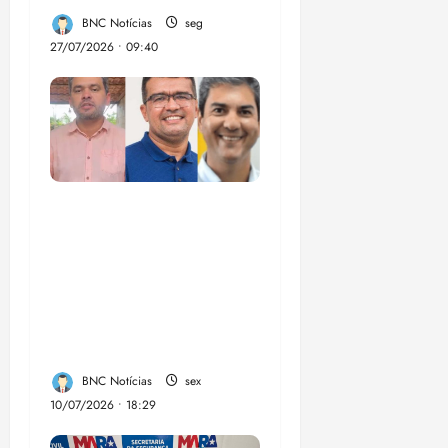
BNC Notícias
seg
27/07/2026 • 09:40
Enilton: chapa de
Braide, Fufuca e
Lahesio revela a
verdadeira face da
aliança da direita no
Maranhão
BNC Notícias
sex
10/07/2026 • 18:29