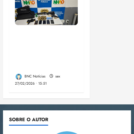
A PCMA, no Maiobão
cumpre mandados de
prisões preventivas e
mandados de busca e
apreensão domiciliar:
BNC Notícias
sex
27/02/2026 • 15:51
SOBRE O AUTOR