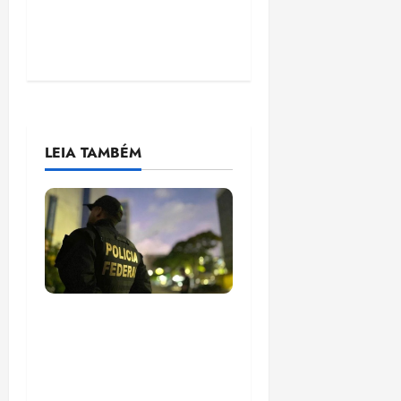
LEIA TAMBÉM
Em 2 meses, governo
provoca prejuízo de
R$ 3 bi ao crime
organizado