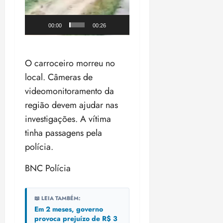
o
n
15:09
15:18
p
ç
00:00
00:26
u
a
n
e
i
m
ç
O carroceiro morreu no
o
ã
n
local. Câmeras de
o
z
videomonitoramento da
m
e
região devem ajudar nas
á
a
x
n
investigações. A vítima
i
o
tinha passagens pela
m
s
polícia.
a
p
qua
BNC Polícia
a
05/08/202
r
•
a
16:02
📖 LEIA TAMBÉM:
j
Em 2 meses, governo
u
provoca prejuízo de R$ 3