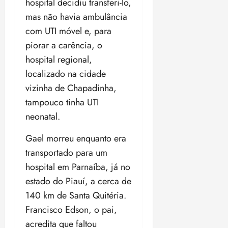
hospital decidiu transferi-lo,
i
z
mas não havia ambulância
com UTI móvel e, para
ter
piorar a carência, o
04/08/202
hospital regional,
•
18:59
localizado na cidade
vizinha de Chapadinha,
tampouco tinha UTI
neonatal.
Gael morreu enquanto era
transportado para um
hospital em Parnaíba, já no
estado do Piauí, a cerca de
140 km de Santa Quitéria.
Francisco Edson, o pai,
acredita que faltou