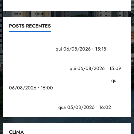
POSTS RECENTES
Flipelô começa em Salvador com música, poesia e
grande participação
qui 06/08/2026 • 15:18
Pesquisa mostra que 29,5% da renda é
comprometida com dívidas
qui 06/08/2026 • 15:09
Entenda o que muda com a nova Lei do Frete
qui
06/08/2026 • 15:00
Estudo sobre hepatites virais traça panorama da
doença em onze anos
qua 05/08/2026 • 16:02
CLIMA