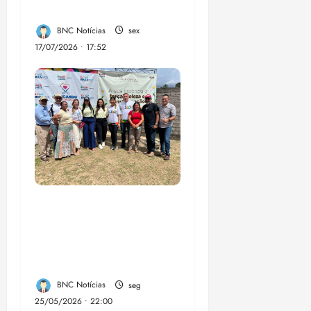
Santana
BNC Notícias
sex
17/07/2026 • 17:52
“Circuito 360°
aproxima gestão
municipal da
população luminense”
BNC Notícias
seg
25/05/2026 • 22:00