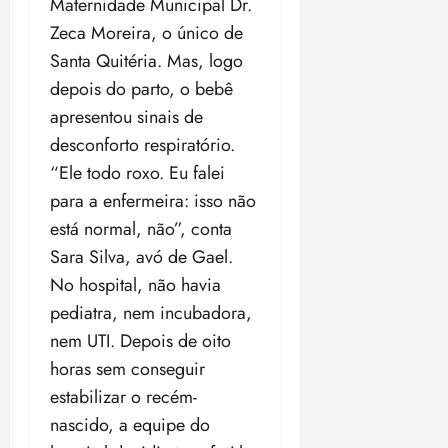
Maternidade Municipal Dr.
o
n
15:09
15:18
Zeca Moreira, o único de
p
ç
Santa Quitéria. Mas, logo
u
a
n
e
depois do parto, o bebê
i
m
apresentou sinais de
ç
o
desconforto respiratório.
ã
n
o
“Ele todo roxo. Eu falei
z
m
e
para a enfermeira: isso não
á
a
está normal, não”, conta
x
n
Sara Silva, avó de Gael.
i
o
m
s
No hospital, não havia
a
pediatra, nem incubadora,
p
qua
nem UTI. Depois de oito
a
05/08/202
horas sem conseguir
r
•
a
16:02
estabilizar o recém-
j
nascido, a equipe do
u