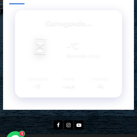
Carregando...
⏳
--
°C
Buscando clima...
SENSAÇÃO
VENTO
UMIDADE
--°C
--
--%
km/h
Facebook
Instagram
YouTube
1