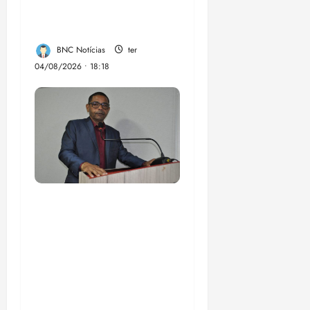
os 11 anos da Lei de
inclusão Brasileira
BNC Notícias
ter
04/08/2026 • 18:18
Vereador Ednilson do
Kantão celebra com a
comunidade chegada
do transporte
metropolitano na
região da Estrada de