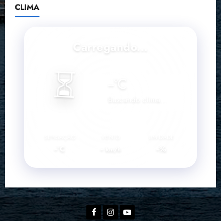
CLIMA
Carregando...
⏳
--
°C
Buscando clima...
SENSAÇÃO
VENTO
UMIDADE
--°C
--
--%
km/h
Facebook
Instagram
YouTube