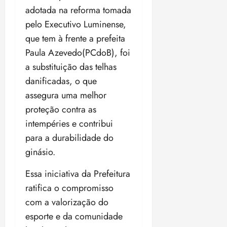
a
d
a
adotada na reforma tomada
e
j
s
o
t
d
u
pelo Executivo Luminense,
i
d
e
e
i
l
que tem à frente a prefeita
a
u
r
z
e
Paula Azevedo(PCdoB), foi
P
o
a
i
o
s
l
a substituição das telhas
ter
r
l
1
n
04/08/202
danificadas, o que
a
í
1
a
•
assegura uma melhor
c
a
s
18:59
ter
i
proteção contra as
n
e
04/08/202
a
o
l
intempéries e contribui
•
F
s
e
18:18
para a durabilidade do
e
d
i
ginásio.
d
a
ç
e
L
õ
Essa iniciativa da Prefeitura
r
e
e
a
i
ratifica o compromisso
s
l
d
d
com a valorização do
e
e
esporte e da comunidade
i
2
qui