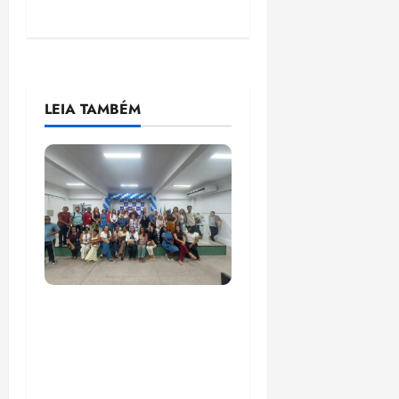
LEIA TAMBÉM
COMPEDE de Paço do
Lumiar participa de
evento que debateu
os 11 anos da Lei de