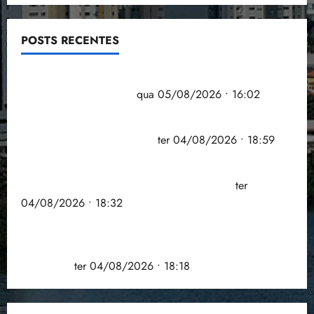
POSTS RECENTES
Estudo sobre hepatites virais traça panorama da
doença em onze anos
qua 05/08/2026 • 16:02
CNJ acaba com aposentadoria compulsória como
punição máxima para juiz
ter 04/08/2026 • 18:59
PSOL homologa candidatura de Professor Edmilson
à Câmara Federal nas eleições de 2026
ter
04/08/2026 • 18:32
COMPEDE de Paço do Lumiar participa de evento
que debateu os 11 anos da Lei de inclusão
Brasileira
ter 04/08/2026 • 18:18