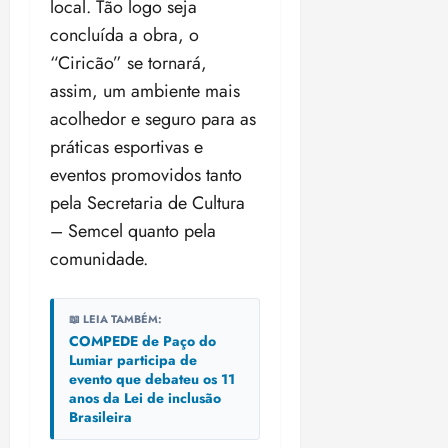
local. Tão logo seja
n
30/07/202
0
•
c
2
concluída a obra, o
20:09
l
6
“Ciricão” se tornará,
u
assim, um ambiente mais
s
ter
acolhedor e seguro para as
ã
04/08/202
o
•
práticas esportivas e
B
18:32
eventos promovidos tanto
r
pela Secretaria de Cultura
a
s
– Semcel quanto pela
i
comunidade.
l
e
i
📖 LEIA TAMBÉM:
r
COMPEDE de Paço do
a
Lumiar participa de
evento que debateu os 11
anos da Lei de inclusão
ter
Brasileira
04/08/202
•