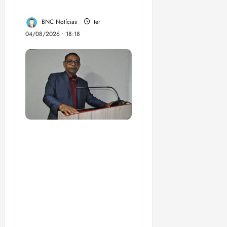
inclusão Brasileira
BNC Notícias
ter
04/08/2026 • 18:18
Vereador Ednilson do
Kantão celebra com a
comunidade chegada
do transporte
metropolitano na
região da Estrada de
Santana