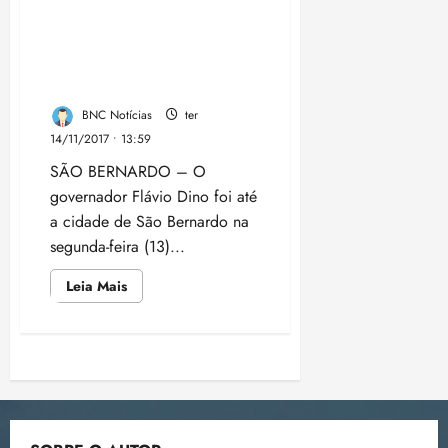
i
mutirão
INTERLIGAÇÃO: Governo
de
z
saúde
do Maranhão assina ordem
em
são
de serviço da MA-110 que
ter
José
interliga Maranhão e Piaui
de
04/08/202
Ribamar
BNC Notícias
ter
•
18:59
14/11/2017 • 13:59
SÃO BERNARDO – O
governador Flávio Dino foi até
a cidade de São Bernardo na
segunda-feira (13)...
Leia
Leia Mais
mais
sobre
INTERLIGAÇÃO:
Governo
do
Paginação
Maranhão
assina
ordem
de
de
serviço
da