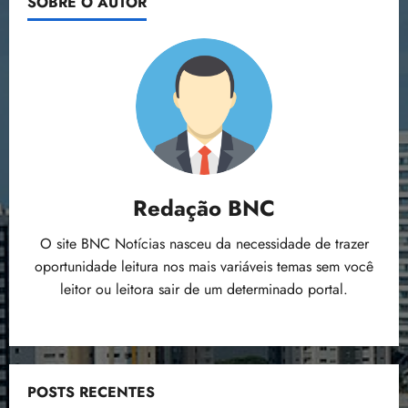
posts
SOBRE O AUTOR
MA-
110
que
interliga
Maranhão
e
Piaui
Redação BNC
O site BNC Notícias nasceu da necessidade de trazer
oportunidade leitura nos mais variáveis temas sem você
leitor ou leitora sair de um determinado portal.
POSTS RECENTES