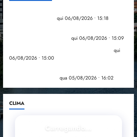
Flipelô começa em Salvador com música, poesia e
grande participação
qui 06/08/2026 • 15:18
Pesquisa mostra que 29,5% da renda é
comprometida com dívidas
qui 06/08/2026 • 15:09
Entenda o que muda com a nova Lei do Frete
qui
06/08/2026 • 15:00
Estudo sobre hepatites virais traça panorama da
doença em onze anos
qua 05/08/2026 • 16:02
CLIMA
Carregando...