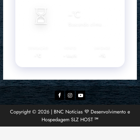
⏳
--
°C
Buscando clima...
SENSAÇÃO
VENTO
UMIDADE
--°C
--
--%
km/h
Facebook
Instagram
YouTube
Copyright © 2026 | BNC Notícias 💜 Desenvolvimento e
Hospedagem SLZ HOST ℠