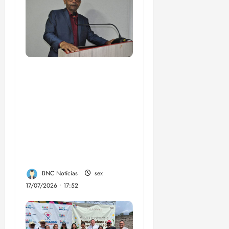
Vereador Ednilson do
Kantão celebra com a
comunidade chegada
do transporte
metropolitano na
região da Estrada de
Santana
BNC Notícias
sex
17/07/2026 • 17:52