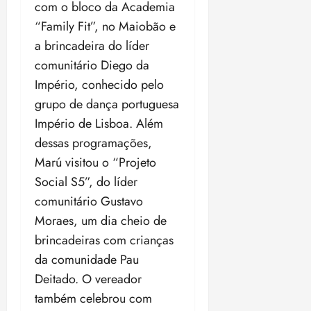
a
com o bloco da Academia
d
a
e
j
s
“Family Fit”, no Maiobão e
o
t
d
u
i
d
e
e
a brincadeira do líder
i
l
a
u
r
z
comunitário Diego da
e
P
o
a
i
Império, conhecido pelo
o
s
l
ter
r
l
grupo de dança portuguesa
1
n
04/08/202
a
í
1
a
•
Império de Lisboa. Além
c
a
s
18:59
dessas programações,
ter
i
n
e
04/08/202
Marú visitou o “Projeto
a
o
l
•
F
s
Social S5”, do líder
e
18:18
e
d
i
comunitário Gustavo
d
a
ç
Moraes, um dia cheio de
e
L
õ
brincadeiras com crianças
r
e
e
a
i
s
da comunidade Pau
l
d
d
Deitado. O vereador
e
e
também celebrou com
i
2
qui