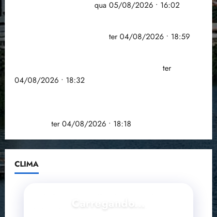
doença em onze anos
qua 05/08/2026 • 16:02
CNJ acaba com aposentadoria compulsória como
punição máxima para juiz
ter 04/08/2026 • 18:59
PSOL homologa candidatura de Professor Edmilson
à Câmara Federal nas eleições de 2026
ter
04/08/2026 • 18:32
COMPEDE de Paço do Lumiar participa de evento
que debateu os 11 anos da Lei de inclusão
Brasileira
ter 04/08/2026 • 18:18
CLIMA
Carregando...