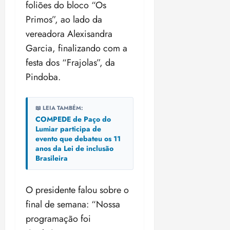
foliões do bloco “Os
n
30/07/202
0
•
c
2
Primos”, ao lado da
20:09
l
6
vereadora Alexisandra
u
Garcia, finalizando com a
s
ter
ã
festa dos “Frajolas”, da
04/08/202
o
•
Pindoba.
B
18:32
r
a
📖 LEIA TAMBÉM:
s
COMPEDE de Paço do
i
Lumiar participa de
evento que debateu os 11
l
anos da Lei de inclusão
e
Brasileira
i
r
a
O presidente falou sobre o
final de semana: “Nossa
ter
programação foi
04/08/202
•