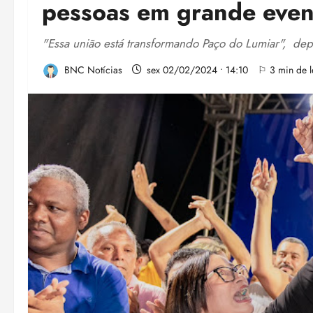
pessoas em grande even
"Essa união está transformando Paço do Lumiar", dep
BNC Notícias
sex 02/02/2024 • 14:10
⚐ 3 min de l