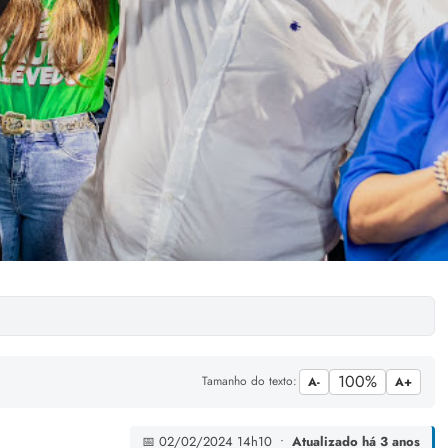
100%
Tamanho do texto:
A-
A+
📅 02/02/2024 14h10 •
Atualizado há 3 anos