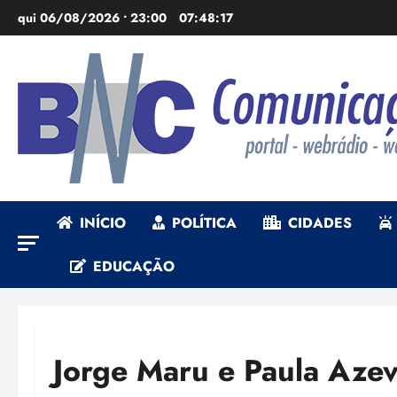
Ir
qui 06/08/2026 • 23:00
07:48:19
para
o
conteúdo
INÍCIO
POLÍTICA
CIDADES
EDUCAÇÃO
Jorge Maru e Paula Aze