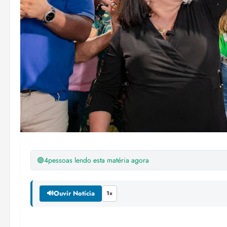
🟢
4
pessoas lendo esta matéria agora
🔊
Ouvir Notícia
1x