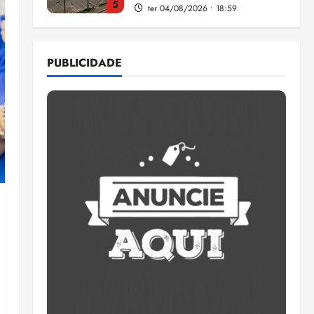
5
ter 04/08/2026 • 18:59
Flipelô começa em Salvador
com música, poesia e grande
PUBLICIDADE
participação
qui 06/08/2026 • 15:18
1
Pesquisa mostra que 29,5%
da renda é comprometida
com dívidas
qui 06/08/2026 • 15:09
2
Entenda o que muda com a
nova Lei do Frete
qui 06/08/2026 • 15:00
3