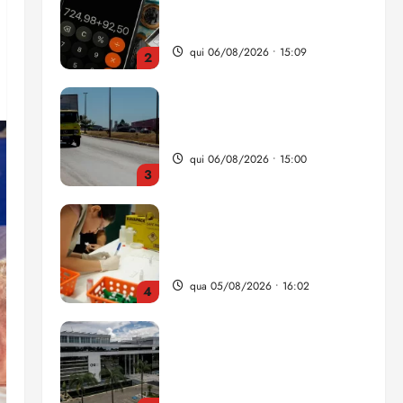
da renda é comprometida
com dívidas
qui 06/08/2026 • 15:09
2
Entenda o que muda com a
nova Lei do Frete
qui 06/08/2026 • 15:00
3
Estudo sobre hepatites virais
traça panorama da doença
em onze anos
qua 05/08/2026 • 16:02
4
CNJ acaba com
aposentadoria compulsória
como punição máxima para
juiz