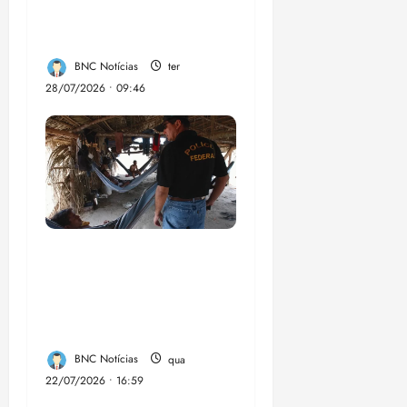
drones em áreas
remotas
BNC Notícias
ter
28/07/2026 • 09:46
Acusado pelos EUA,
Brasil é referência no
combate ao trabalho
forçado
BNC Notícias
qua
22/07/2026 • 16:59