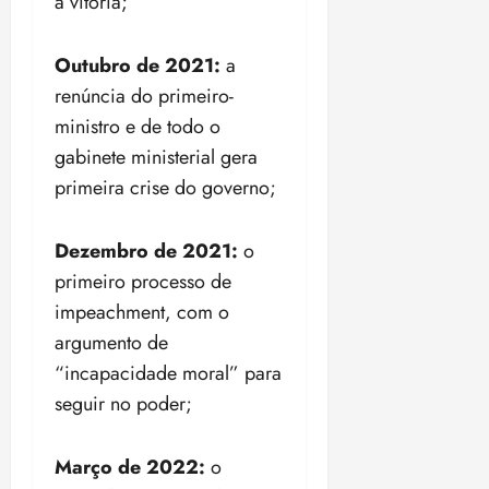
a vitória;
i
z
Outubro de 2021:
a
ter
renúncia do primeiro-
04/08/202
ministro e de todo o
•
18:59
gabinete ministerial gera
primeira crise do governo;
Dezembro de 2021:
o
primeiro processo de
impeachment, com o
argumento de
“incapacidade moral” para
seguir no poder;
Março de 2022:
o