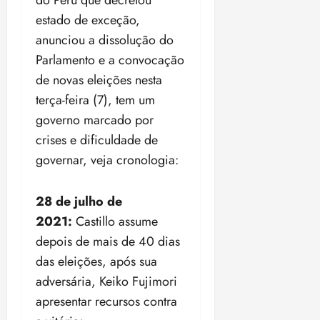
o
n
15:09
15:18
estado de exceção,
p
ç
anunciou a dissolução do
u
a
n
Parlamento e a convocação
e
i
m
de novas eleições nesta
ç
o
terça-feira (7), tem um
ã
n
governo marcado por
o
z
m
e
crises e dificuldade de
á
a
governar, veja cronologia:
x
n
i
o
m
28 de julho de
s
a
2021:
Castillo assume
p
qua
depois de mais de 40 dias
a
05/08/202
das eleições, após sua
r
•
a
16:02
adversária, Keiko Fujimori
j
apresentar recursos contra
u