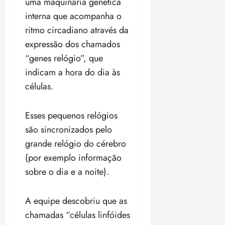
uma maquinaria genética
i
z
interna que acompanha o
ritmo circadiano através da
ter
expressão dos chamados
04/08/202
“genes relógio”, que
•
18:59
indicam a hora do dia às
células.
Esses pequenos relógios
são sincronizados pelo
grande relógio do cérebro
(por exemplo informação
sobre o dia e a noite).
A equipe descobriu que as
chamadas “células linfóides