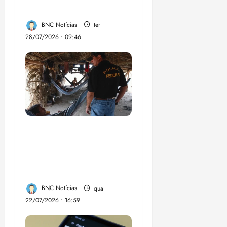
remotas
BNC Notícias
ter
28/07/2026 • 09:46
Acusado pelos EUA,
Brasil é referência no
combate ao trabalho
forçado
BNC Notícias
qua
22/07/2026 • 16:59