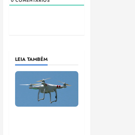
0
COMENTÁRIOS
LEIA TAMBÉM
Malásia testa entrega
de medicamentos por
drones em áreas