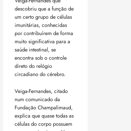
Veiga-Fernandes que
o
n
15:09
15:18
descobriu que a função de
p
ç
um certo grupo de células
u
a
n
e
imunitárias, conhecidas
i
m
por contribuírem de forma
ç
o
muito significativa para a
ã
n
saúde intestinal, se
o
z
m
e
encontra sob o controle
á
a
direto do relógio
x
n
circadiano do cérebro.
i
o
m
s
a
Veiga-Fernandes, citado
p
qua
num comunicado da
a
05/08/202
Fundação Champalimaud,
r
•
a
16:02
explica que quase todas as
j
células do corpo possuem
u