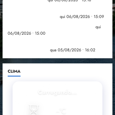
Pesquisa mostra que 29,5% da renda é
comprometida com dívidas
qui 06/08/2026 • 15:09
Entenda o que muda com a nova Lei do Frete
qui
06/08/2026 • 15:00
Estudo sobre hepatites virais traça panorama da
doença em onze anos
qua 05/08/2026 • 16:02
CLIMA
Carregando...
⏳
--
°C