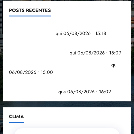
06/08/2026 • 15:00
Estudo sobre hepatites virais traça panorama da
doença em onze anos
qua 05/08/2026 • 16:02
CLIMA
Carregando...
⏳
--
°C
Buscando clima...
SENSAÇÃO
VENTO
UMIDADE