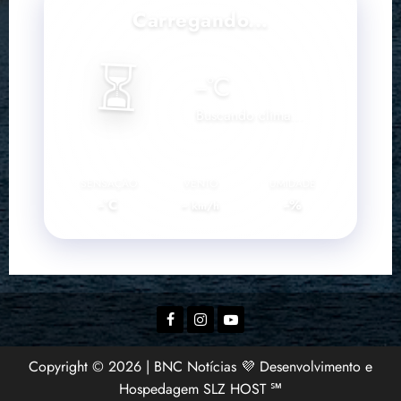
--°C
--
--%
km/h
Facebook
Instagram
YouTube
Copyright © 2026 | BNC Notícias 💜 Desenvolvimento e
Hospedagem SLZ HOST ℠