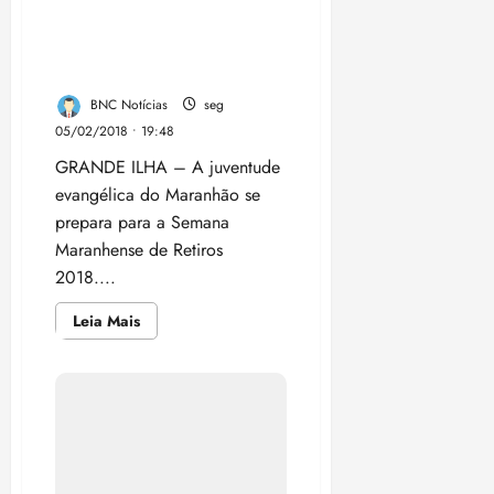
2018....
Leia
Leia Mais
mais
sobre
Juventude
cristã
se
prepara
para
a
Semana
Maranhense
de
Retiros
2018
Câmara de São Luís envia
para sanção projeto que
cria o Código de Limpeza
Urbana
BNC Notícias
sex
02/02/2018 • 20:14
GRANDE ILHA – A Diretoria
Legislativa da Câmara