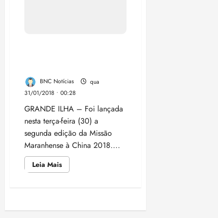
nesta terça-feira (30) a
segunda edição da Missão
Maranhense à China 2018....
Leia
Leia Mais
mais
sobre
Seinc
e
Fiema
Paginação
lançam
Missão
Maranhense
de
à
China
2018
posts
SOBRE O AUTOR