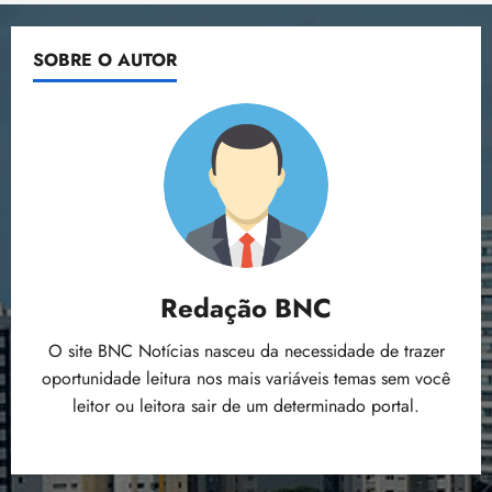
Redação BNC
O site BNC Notícias nasceu da necessidade de trazer
oportunidade leitura nos mais variáveis temas sem você
leitor ou leitora sair de um determinado portal.
POSTS RECENTES
Flipelô começa em Salvador com música, poesia e
grande participação
qui 06/08/2026 • 15:18
Pesquisa mostra que 29,5% da renda é
comprometida com dívidas
qui 06/08/2026 • 15:09
Entenda o que muda com a nova Lei do Frete
qui