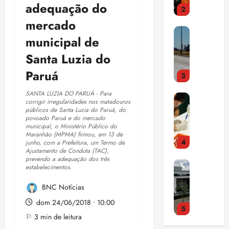
e
t
adequação do
e
o
S
r
r
i
3
n
s
a
i
a
mercado
d
qui
d
t
l
a
ç
a
06/08/202
E
municipal de
a
r
v
c
a
•
c
s
o
a
a
o
p
15:00
Santa Luzia do
o
t
q
q
d
m
a
m
u
Paruá
u
u
o
p
n
d
4
d
e
e
r
u
o
í
SANTA LUZIA DO PARUÁ - Para
o
m
2
c
l
r
v
corrigir irregularidades nos matadouros
C
s
u
9
o
s
públicos de Santa Luzia do Paruá, do
a
i
N
o
d
povoado Paruá e do mercado
,
m
ó
m
d
municipal, o Ministério Público do
J
b
a
5
m
r
a
Maranhão (MPMA) firmou, em 13 de
a
a
r
c
%
ú
junho, com a Prefeitura, um Termo de
i
d
s
5
c
e
Ajustamento de Conduta (TAC),
o
d
s
a
a
prevendo a adequação dos três
a
h
m
a
i
c
d
estabelecimentos.
F
qui
b
e
a
r
c
o
o
06/08/202
l
a
p
n
e
BNC Notícias
a
m
e
•
i
c
a
o
n
,
o
n
15:09
dom 24/06/2018 • 10:00
p
o
t
v
d
p
p
ç
1
e
⚐ 3 min de leitura
m
i
a
a
o
u
a
l