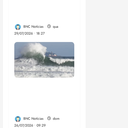
fortalece a inclusão
social em Paço do
Lumia
BNC Notícias
qua
29/07/2026 • 18:27
El Niño pode
aumentar casos de
chikungunya e
dengue no Brasil
BNC Notícias
dom
26/07/2026 • 09:29