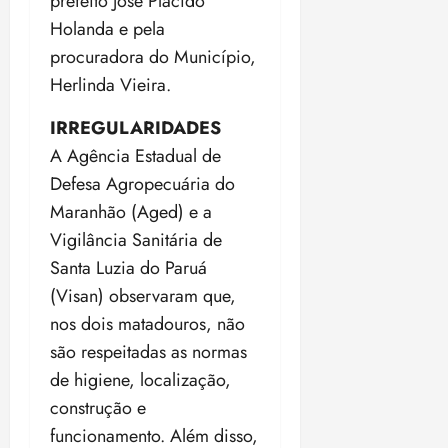
prefeito José Plácido
d
p
qui
p
qua
a
ç
a
06/08/202
a
Holanda e pela
a
05/08/202
c
a
•
c
r
r
•
procuradora do Município,
o
p
15:00
o
t
a
16:02
Herlinda Vieira.
m
a
m
i
j
p
n
d
c
u
IRREGULARIDADES
u
o
í
i
i
l
r
A Agência Estadual de
v
p
z
s
a
i
a
Defesa Agropecuária do
ó
m
d
ç
ter
Maranhão (Aged) e a
r
a
a
ã
04/08/202
i
Vigilância Sanitária de
d
s
o
•
a
a
Santa Luzia do Paruá
18:59
c
d
qui
(Visan) observaram que,
qui
o
o
06/08/202
06/08/202
nos dois matadouros, não
m
e
•
•
o
n
são respeitadas as normas
15:09
15:18
p
ç
de higiene, localização,
u
a
construção e
n
e
funcionamento. Além disso,
i
m