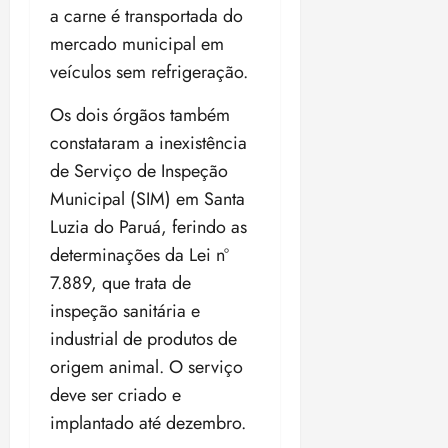
ç
o
a carne é transportada do
ã
n
mercado municipal em
o
z
veículos sem refrigeração.
m
e
á
a
Os dois órgãos também
x
n
constataram a inexistência
i
o
m
s
de Serviço de Inspeção
a
Municipal (SIM) em Santa
p
qua
Luzia do Paruá, ferindo as
a
05/08/202
r
determinações da Lei nº
•
a
16:02
7.889, que trata de
j
inspeção sanitária e
u
industrial de produtos de
i
z
origem animal. O serviço
deve ser criado e
ter
implantado até dezembro.
04/08/202