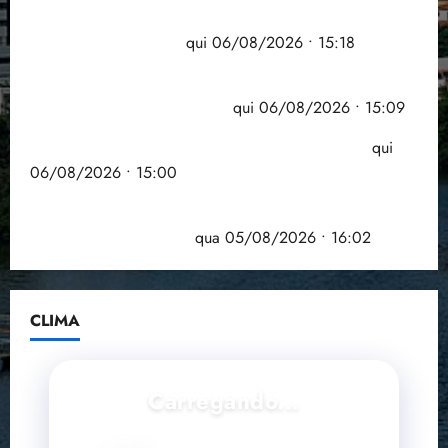
Flipelô começa em Salvador com música, poesia e
grande participação
qui 06/08/2026 • 15:18
Pesquisa mostra que 29,5% da renda é
comprometida com dívidas
qui 06/08/2026 • 15:09
Entenda o que muda com a nova Lei do Frete
qui
06/08/2026 • 15:00
Estudo sobre hepatites virais traça panorama da
doença em onze anos
qua 05/08/2026 • 16:02
CLIMA
Carregando...