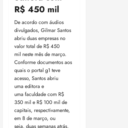
i
R$ 450 mil
z
De acordo com áudios
ter
04/08/202
divulgados, Gilmar Santos
•
abriu duas empresas no
18:59
valor total de R$ 450
mil neste mês de março.
Conforme documentos aos
quais o portal g1 teve
acesso, Santos abriu
uma editora e
uma faculdade com R$
350 mil e R$ 100 mil de
capitais, respectivamente,
em 8 de março, ou
seja, duas semanas atrás.