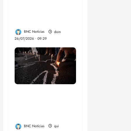
aumentar casos de
chikungunya e
dengue no Brasil
BNC Notícias
dom
26/07/2026 • 09:29
Dez cidades mais
violentas do país
estão no Nordeste,
aponta estudo
BNC Notícias
qui