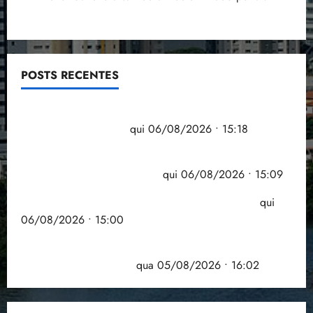
POSTS RECENTES
Flipelô começa em Salvador com música, poesia e
grande participação
qui 06/08/2026 • 15:18
Pesquisa mostra que 29,5% da renda é
comprometida com dívidas
qui 06/08/2026 • 15:09
Entenda o que muda com a nova Lei do Frete
qui
06/08/2026 • 15:00
Estudo sobre hepatites virais traça panorama da
doença em onze anos
qua 05/08/2026 • 16:02