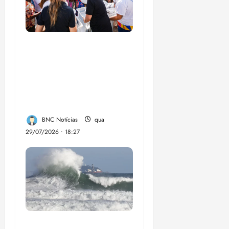
Circuito Social 360°
transforma vidas e
fortalece a inclusão
social em Paço do
Lumia
BNC Notícias
qua
29/07/2026 • 18:27
El Niño pode