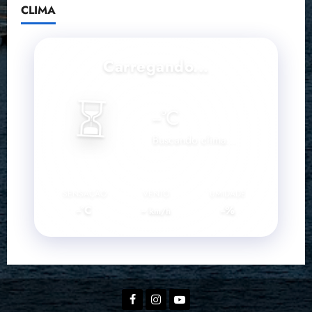
CLIMA
Carregando...
⏳
--
°C
Buscando clima...
SENSAÇÃO
VENTO
UMIDADE
--°C
--
--%
km/h
Facebook
Instagram
YouTube