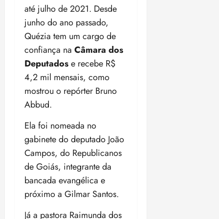
t
a
r
o
r
á
a
até julho de 2021. Desde
a
i
e
m
a
x
n
junho do ano passado,
d
s
t
e
n
i
o
o
t
e
Quézia tem um cargo de
t
d
m
s
r
r
i
e
a
confiança na
Câmara dos
i
a
d
p
qui
p
qua
Deputados
e recebe R$
a
ç
a
06/08/202
a
a
05/08/202
c
4,2 mil mensais, como
a
•
c
r
r
•
o
p
15:00
o
mostrou o repórter Bruno
t
a
16:02
m
a
m
i
j
Abbud.
p
n
d
c
u
u
o
í
i
i
Ela foi nomeada no
l
r
v
p
z
gabinete do deputado João
s
a
i
a
ó
m
Campos, do Republicanos
d
ç
ter
r
a
a
ã
de Goiás, integrante da
04/08/202
i
d
s
o
•
bancada evangélica e
a
a
18:59
próximo a Gilmar Santos.
c
d
qui
qui
o
o
06/08/202
06/08/202
Já a pastora Raimunda dos
m
e
•
•