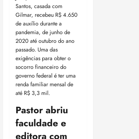
o
n
Santos, casada com
15:09
15:18
p
ç
Gilmar, recebeu R$ 4.650
u
a
de auxílio durante a
n
e
pandemia, de junho de
i
m
ç
o
2020 até outubro do ano
ã
n
passado. Uma das
o
z
exigências para obter o
m
e
á
socorro financeiro do
a
x
n
governo federal é ter uma
i
o
renda familiar mensal de
m
s
até R$ 3,3 mil.
a
p
qua
Pastor abriu
a
05/08/202
r
•
faculdade e
a
16:02
j
editora com
u