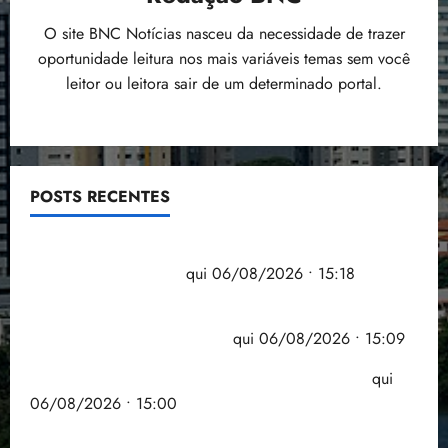
O site BNC Notícias nasceu da necessidade de trazer
oportunidade leitura nos mais variáveis temas sem você
leitor ou leitora sair de um determinado portal.
POSTS RECENTES
Flipelô começa em Salvador com música, poesia e
grande participação
qui 06/08/2026 • 15:18
Pesquisa mostra que 29,5% da renda é
comprometida com dívidas
qui 06/08/2026 • 15:09
Entenda o que muda com a nova Lei do Frete
qui
06/08/2026 • 15:00
Estudo sobre hepatites virais traça panorama da