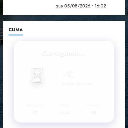
doença em onze anos
qua 05/08/2026 • 16:02
CLIMA
Carregando...
⏳
--
°C
Buscando clima...
SENSAÇÃO
VENTO
UMIDADE
--°C
--
--%
km/h