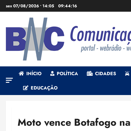
Ir
sex 07/08/2026 • 14:05
09:44:18
para
o
conteúdo
INÍCIO
POLÍTICA
CIDADES
EDUCAÇÃO
Moto vence Botafogo na P