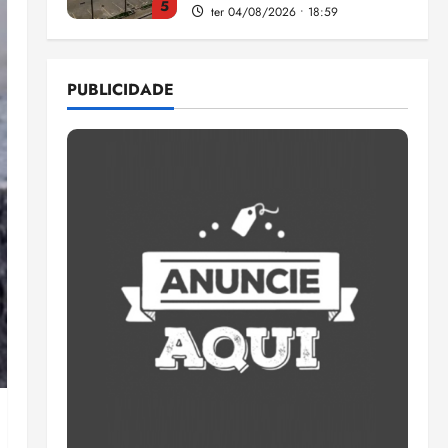
5
ter 04/08/2026 • 18:59
Flipelô começa em Salvador
com música, poesia e grande
PUBLICIDADE
participação
qui 06/08/2026 • 15:18
1
Pesquisa mostra que 29,5%
da renda é comprometida
com dívidas
qui 06/08/2026 • 15:09
2
Entenda o que muda com a
nova Lei do Frete
qui 06/08/2026 • 15:00
3