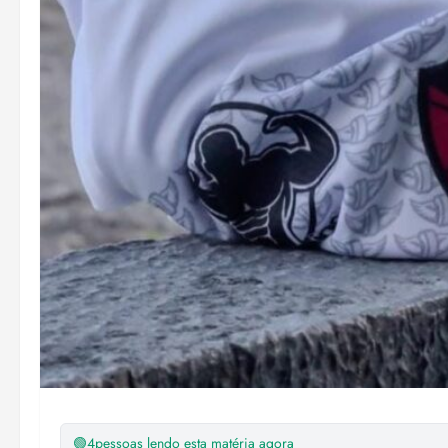
🟢
4
pessoas lendo esta matéria agora