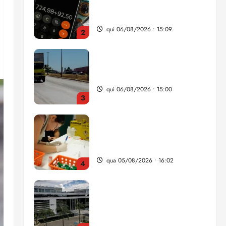
da renda é comprometida
com dívidas
qui 06/08/2026 • 15:09
2
Entenda o que muda com a
nova Lei do Frete
qui 06/08/2026 • 15:00
3
Estudo sobre hepatites virais
traça panorama da doença
em onze anos
qua 05/08/2026 • 16:02
4
CNJ acaba com
aposentadoria compulsória
como punição máxima para
juiz