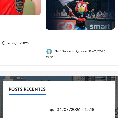
 programa de
zação de árbitros
Ibrachina Futebol Clube LTDA:
a sensação da Copinha.
ter 27/01/2026 •
BNC Notícias
dom 18/01/2026 •
13:32
POSTS RECENTES
Flipelô começa em Salvador com música, poesia e
grande participação
qui 06/08/2026 • 15:18