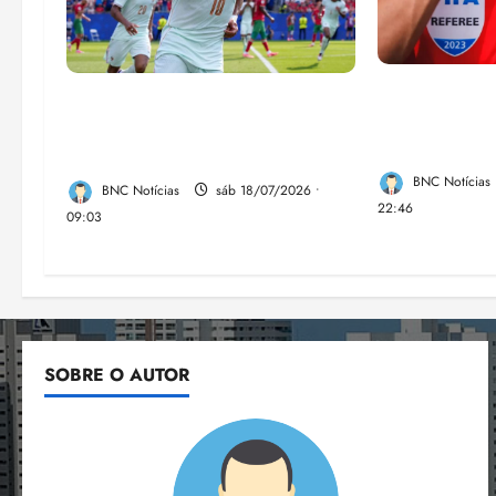
CBF anuncia
França busca o terceiro lugar
profissionali
para confirmar um legado que
de futebol
vai além do título
BNC Notícias
BNC Notícias
sáb 18/07/2026 •
22:46
09:03
SOBRE O AUTOR