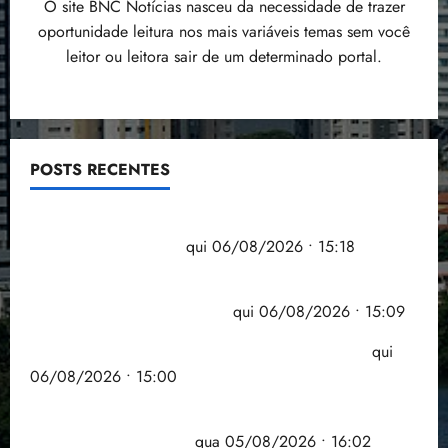
O site BNC Notícias nasceu da necessidade de trazer
oportunidade leitura nos mais variáveis temas sem você
leitor ou leitora sair de um determinado portal.
POSTS RECENTES
Flipelô começa em Salvador com música, poesia e
grande participação
qui 06/08/2026 • 15:18
Pesquisa mostra que 29,5% da renda é
comprometida com dívidas
qui 06/08/2026 • 15:09
Entenda o que muda com a nova Lei do Frete
qui
06/08/2026 • 15:00
Estudo sobre hepatites virais traça panorama da
doença em onze anos
qua 05/08/2026 • 16:02