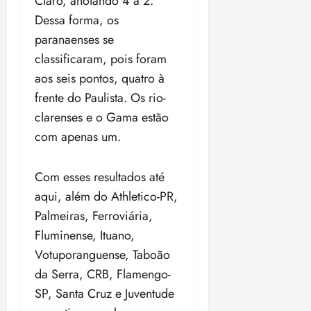
Claro, anotando 4 a 2.
i
Dessa forma, os
z
paranaenses se
ter
classificaram, pois foram
04/08/202
aos seis pontos, quatro à
•
18:59
frente do Paulista. Os rio-
clarenses e o Gama estão
com apenas um.
Com esses resultados até
aqui, além do Athletico-PR,
Palmeiras, Ferroviária,
Fluminense, Ituano,
Votuporanguense, Taboão
da Serra, CRB, Flamengo-
SP, Santa Cruz e Juventude