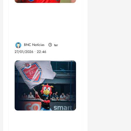
CBF anuncia
programa de
profissionalização de
árbitros de futebol
BNC Notícias
ter
27/01/2026 • 22:46
Ibrachina Futebol
Clube LTDA: a