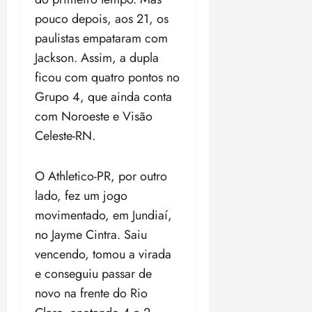
o
n
15:09
15:18
pouco depois, aos 21, os
p
ç
paulistas empataram com
u
a
n
Jackson. Assim, a dupla
e
i
m
ficou com quatro pontos no
ç
o
Grupo 4, que ainda conta
ã
n
com Noroeste e Visão
o
z
m
e
Celeste-RN.
á
a
x
n
O Athletico-PR, por outro
i
o
m
lado, fez um jogo
s
a
movimentado, em Jundiaí,
p
qua
no Jayme Cintra. Saiu
a
05/08/202
vencendo, tomou a virada
r
•
a
16:02
e conseguiu passar de
j
novo na frente do Rio
u