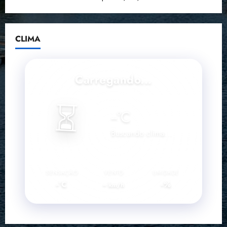
CLIMA
Carregando...
⏳
--
°C
Buscando clima...
SENSAÇÃO
VENTO
UMIDADE
--°C
--
--%
km/h