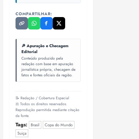
o
n
15:09
15:18
p
ç
COMPARTILHAR:
u
a
n
e
i
m
ç
o
ã
n
🔎 Apuração e Checagem
Editorial
o
z
Conteúdo produzido pela
m
e
redação com base em apuração
á
a
jornalística própria, checagem de
x
n
fatos e fontes oficiais da região.
i
o
m
s
a
📝 Redação / Cobertura Especial
p
qua
⚖️ Todos os direitos reservados.
a
05/08/202
Reprodução permitida mediante citação
r
•
da fonte.
a
16:02
Tags:
Brasil
Copa do Mundo
j
Suiça
u