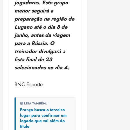
t
a
r
o
jogadores. Este grupo
r
á
a
a
i
e
m
a
x
n
menor seguirá a
d
s
t
e
n
i
o
preparação na região de
o
t
e
t
d
m
s
r
r
Lugano até o dia 8 de
i
e
a
i
a
d
p
junho, antes da viagem
qui
p
qua
a
ç
a
06/08/202
a
a
para a Rússia. O
05/08/202
c
a
•
c
r
r
•
treinador divulgará a
o
p
15:00
o
t
a
16:02
m
a
lista final de 23
m
i
j
p
n
d
c
u
selecionados no dia 4.
u
o
í
i
i
l
r
v
p
z
s
a
BNC Esporte
i
a
ó
m
d
ç
ter
r
a
a
ã
04/08/202
i
d
s
📖 LEIA TAMBÉM:
o
•
a
a
França busca o terceiro
18:59
c
lugar para confirmar um
d
qui
qui
legado que vai além do
o
o
06/08/202
06/08/202
título
m
e
•
•