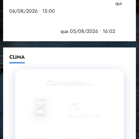
Entenda o que muda com a nova Lei do Frete
qui
06/08/2026 • 15:00
Estudo sobre hepatites virais traça panorama da
doença em onze anos
qua 05/08/2026 • 16:02
CLIMA
Carregando...
⏳
--
°C
Buscando clima...
SENSAÇÃO
VENTO
UMIDADE