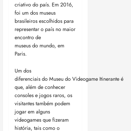
i
criativo do país. Em 2016,
z
foi um dos museus
brasileiros escolhidos para
ter
04/08/202
representar o país no maior
•
encontro de
18:59
museus do mundo, em
Paris.
Um dos
diferenciais do Museu do Videogame Itinerante é
que, além de conhecer
consoles e jogos raros, os
visitantes também podem
jogar em alguns
videogames que fizeram
história, tais como o