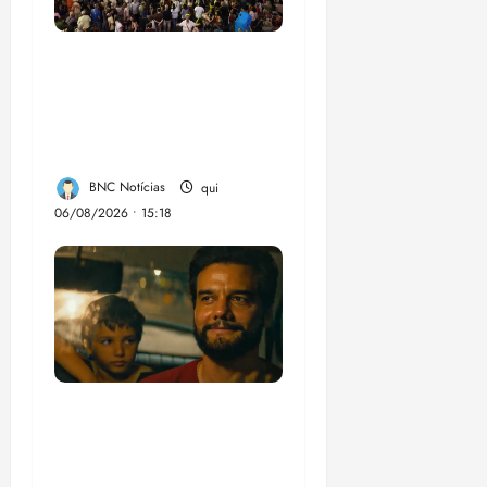
Flipelô começa em
Salvador com música,
poesia e grande
participação
BNC Notícias
qui
06/08/2026 • 15:18
“Não temos dinheiro,
mas temos talento”,
diz diretor argentino