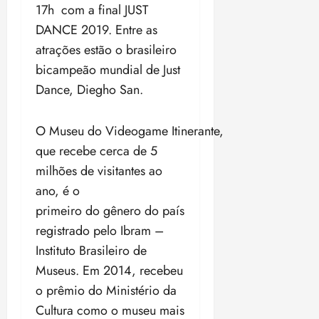
17h com a final JUST
o
n
15:09
15:18
p
ç
DANCE 2019. Entre as
u
a
atrações estão o brasileiro
n
e
bicampeão mundial de Just
i
m
Dance, Diegho San.
ç
o
ã
n
o
z
O Museu do Videogame Itinerante,
m
e
que recebe cerca de 5
á
a
x
n
milhões de visitantes ao
i
o
ano, é o
m
s
primeiro do gênero do país
a
registrado pelo Ibram –
p
qua
a
05/08/202
Instituto Brasileiro de
r
•
Museus. Em 2014, recebeu
a
16:02
o prêmio do Ministério da
j
u
Cultura como o museu mais