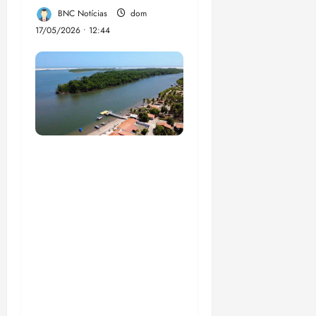
BNC Notícias
dom
17/05/2026 • 12:44
UFMA, associação de
moradores e
empreendedores
locais inauguram,
nesta quarta-feira, a
Sinalização Turística
da Trilha Farol
Preguiças, em
Barreirinhas