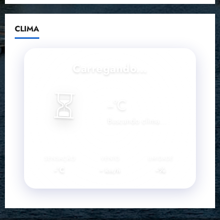
CLIMA
Carregando...
⏳
--
°C
Buscando clima...
SENSAÇÃO
VENTO
UMIDADE
--°C
--
--%
km/h