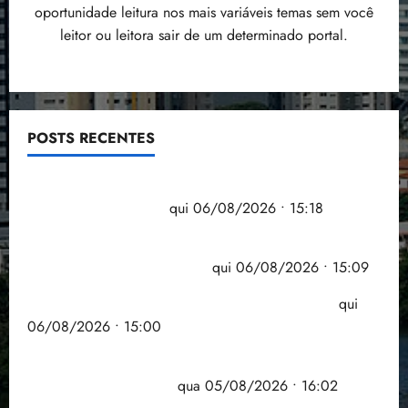
oportunidade leitura nos mais variáveis temas sem você
leitor ou leitora sair de um determinado portal.
POSTS RECENTES
Flipelô começa em Salvador com música, poesia e
grande participação
qui 06/08/2026 • 15:18
Pesquisa mostra que 29,5% da renda é
comprometida com dívidas
qui 06/08/2026 • 15:09
Entenda o que muda com a nova Lei do Frete
qui
06/08/2026 • 15:00
Estudo sobre hepatites virais traça panorama da
doença em onze anos
qua 05/08/2026 • 16:02