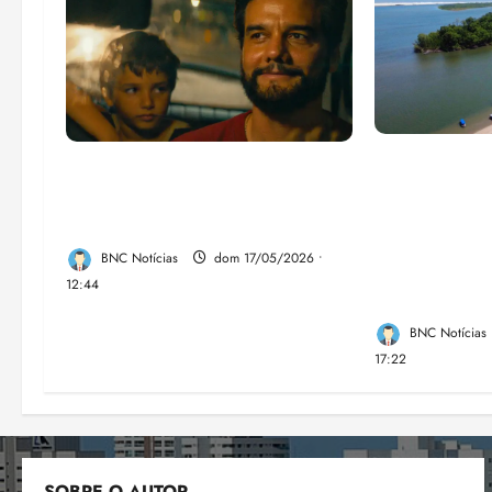
UFMA, assoc
“Não temos dinheiro, mas
moradores e
temos talento”, diz diretor
locais inaug
argentino
feira, a Sina
BNC Notícias
dom 17/05/2026 •
Trilha Farol
12:44
Barreirinhas
BNC Notícias
17:22
SOBRE O AUTOR