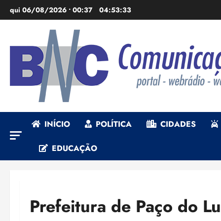
Ir
qui 06/08/2026 • 00:37
04:53:34
para
o
conteúdo
INÍCIO
POLÍTICA
CIDADES
EDUCAÇÃO
Prefeitura de Paço do Lu