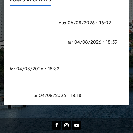
Estudo sobre hepatites virais traça panorama da
doença em onze anos
qua 05/08/2026 • 16:02
CNJ acaba com aposentadoria compulsória como
punição máxima para juiz
ter 04/08/2026 • 18:59
PSOL homologa candidatura de Professor
Edmilson à Câmara Federal nas eleições de 2026
ter 04/08/2026 • 18:32
COMPEDE de Paço do Lumiar participa de evento
que debateu os 11 anos da Lei de inclusão
Brasileira
ter 04/08/2026 • 18:18
Facebook
Instagram
YouTube