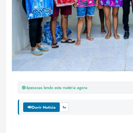
🟢
4
pessoas lendo esta matéria agora
🔊
Ouvir Notícia
1x