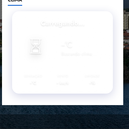
Carregando...
⏳
--
°C
Buscando clima...
SENSAÇÃO
VENTO
UMIDADE
--°C
--
--%
km/h