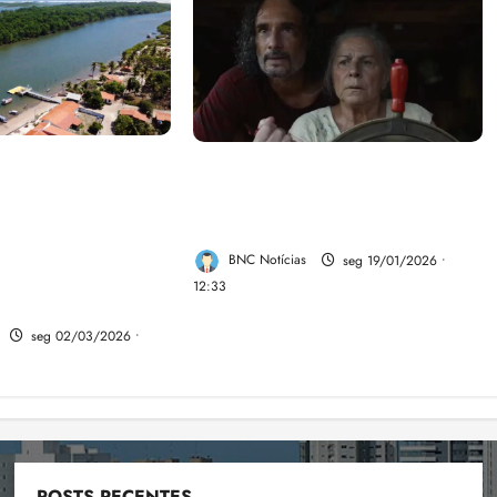
iação de
Streaming Tela Brasil tem
 empreendedores
lançamento previsto para este
uram, nesta quarta-
trimestre
lização Turística da
BNC Notícias
seg 19/01/2026 •
 Preguiças, em
12:33
seg 02/03/2026 •
POSTS RECENTES