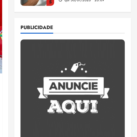
5
Estudo sobre hepatites virais
traça panorama da doença
PUBLICIDADE
em onze anos
qua 05/08/2026 • 16:02
1
CNJ acaba com
aposentadoria compulsória
como punição máxima para
juiz
2
ter 04/08/2026 • 18:59
PSOL homologa candidatura
de Professor Edmilson à
Câmara Federal nas eleições
de 2026
3
ter 04/08/2026 • 18:32
COMPEDE de Paço do