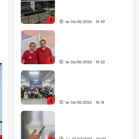
como punição máxima para
juiz
2
ter 04/08/2026 • 18:59
PSOL homologa candidatura
de Professor Edmilson à
Câmara Federal nas eleições
de 2026
3
ter 04/08/2026 • 18:32
COMPEDE de Paço do
Lumiar participa de evento
que debateu os 11 anos da
Lei de inclusão Brasileira
4
ter 04/08/2026 • 18:18
Lei destina parte do dinheiro
de bets para fundo da
Polícia Federal
qui 30/07/2026 • 20:09