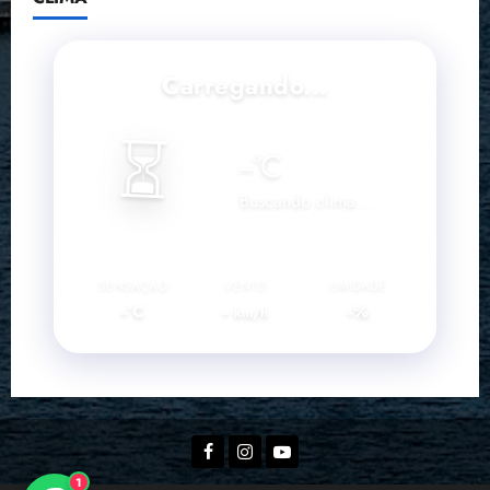
Carregando...
⏳
--
°C
Buscando clima...
SENSAÇÃO
VENTO
UMIDADE
--°C
--
--%
km/h
Facebook
Instagram
YouTube
1