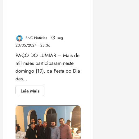
Paço do Lumiar em festa!
Gestão Paula Azevedo
realiza evento em
homenagem ao Dia das
Mães
BNC Notícias
seg
20/05/2024 • 23:36
PAÇO DO LUMIAR – Mais de
mil mães participaram neste
domingo (19), da Festa do Dia
das...
Leia
Leia Mais
mais
sobre
Paço
do
Lumiar
em
festa!
Gestão
Paula
Azevedo
realiza