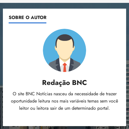
Comunidades
de
de
Paço
do
posts
SOBRE O AUTOR
Lumiar
Redação BNC
O site BNC Notícias nasceu da necessidade de trazer
oportunidade leitura nos mais variáveis temas sem você
leitor ou leitora sair de um determinado portal.