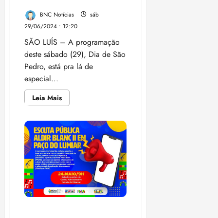
programação
18:18
BNC Notícias
sáb
29/06/2024 • 12:20
SÃO LUÍS – A programação
deste sábado (29), Dia de São
Pedro, está pra lá de
especial...
Leia
Leia Mais
mais
sobre
Raiz
Tribal,
Boi
Brilho
da
Ilha
e
Boi
de
Iguaíba
agitam
o
sábado
(29)
Gestão Paula Azevedo vai
no