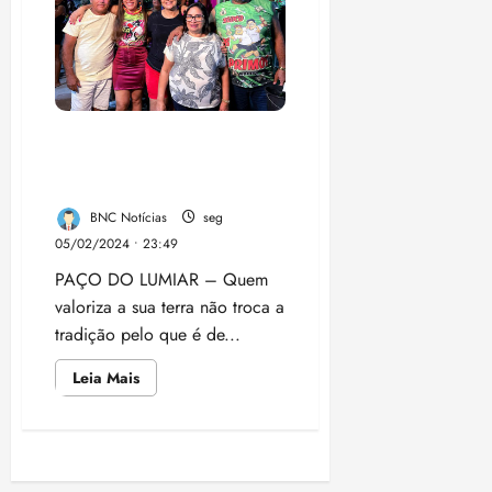
Brasília
neste
sábado
(23)
Jorge Marú Valoriza
Carnaval nas Comunidades
de Paço do Lumiar
BNC Notícias
seg
05/02/2024 • 23:49
PAÇO DO LUMIAR – Quem
valoriza a sua terra não troca a
tradição pelo que é de...
Leia
Leia Mais
mais
sobre
Jorge
Marú
Valoriza
Paginação
Carnaval
nas