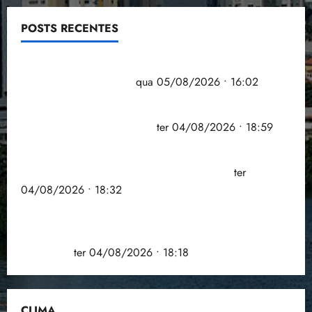
POSTS RECENTES
Estudo sobre hepatites virais traça panorama da
doença em onze anos
qua 05/08/2026 • 16:02
CNJ acaba com aposentadoria compulsória como
punição máxima para juiz
ter 04/08/2026 • 18:59
PSOL homologa candidatura de Professor Edmilson
à Câmara Federal nas eleições de 2026
ter
04/08/2026 • 18:32
COMPEDE de Paço do Lumiar participa de evento
que debateu os 11 anos da Lei de inclusão
Brasileira
ter 04/08/2026 • 18:18
CLIMA