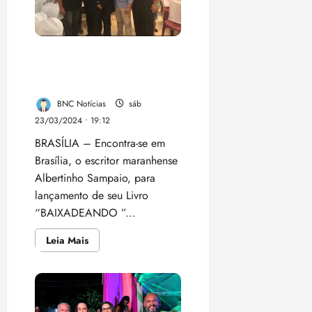
evento
em
homenagem
ao
Dia
Escritor maranhense lança
das
Mães
livro em Brasília neste
sábado (23)
BNC Notícias
sáb
23/03/2024 • 19:12
BRASÍLIA – Encontra-se em
Brasília, o escritor maranhense
Albertinho Sampaio, para
lançamento de seu Livro
“BAIXADEANDO ”...
Leia
Leia Mais
mais
sobre
Escritor
maranhense
lança
livro
em