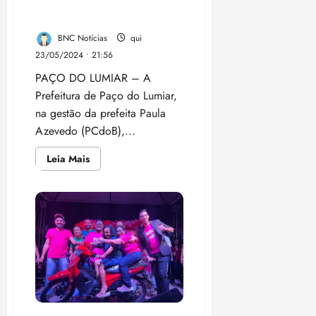
discutir Lei Aldir Blanc em
Arraial
do
Paço do Lumiar
Ipem;
veja
BNC Notícias
qui
a
programação
23/05/2024 • 21:56
PAÇO DO LUMIAR – A
Prefeitura de Paço do Lumiar,
na gestão da prefeita Paula
Azevedo (PCdoB),...
Leia
Leia Mais
mais
sobre
Gestão
Paula
Azevedo
vai
discutir
Lei
Aldir
Blanc
em
Paço
do
Lumiar