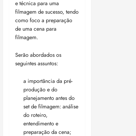
p
qua
e técnica para uma
a
ç
a
06/08/202
a
a
05/08/202
c
filmagem de sucesso, tendo
a
•
c
r
r
•
o
p
15:00
o
como foco a preparação
t
a
16:02
m
a
m
i
j
de uma cena para
p
n
d
c
u
filmagem.
u
o
í
i
i
l
r
v
p
z
s
a
i
a
Serão abordados os
ó
m
d
ç
ter
seguintes assuntos:
r
a
a
ã
04/08/202
i
d
s
o
•
a
a
18:59
a importância da pré-
c
d
qui
qui
produção e do
o
o
06/08/202
06/08/202
planejamento antes do
m
e
•
•
o
n
15:09
set de filmagem: análise
15:18
p
ç
do roteiro,
u
a
entendimento e
n
e
i
preparação da cena;
m