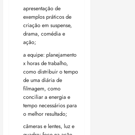
ç
o
apresentação de
ã
n
o
z
exemplos práticos de
m
e
criação em suspense,
á
a
drama, comédia e
x
n
i
ação;
o
m
s
a equipe: planejamento
a
p
x horas de trabalho,
qua
a
05/08/202
como distribuir o tempo
r
•
de uma diária de
a
16:02
j
filmagem, como
u
conciliar a energia e
i
tempo necessários para
z
o melhor resultado;
ter
câmeras e lentes, luz e
04/08/202
quadro: foco na ação
•