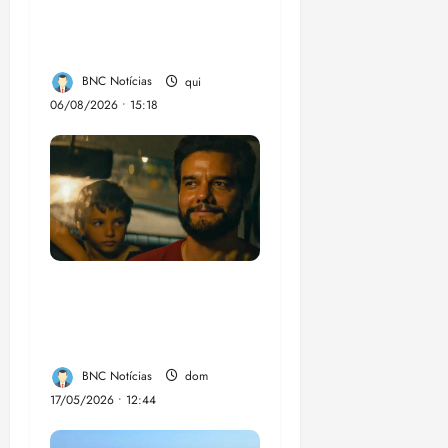
poesia e grande
participação
BNC Notícias
qui
06/08/2026 • 15:18
“Não temos dinheiro,
mas temos talento”,
diz diretor argentino
BNC Notícias
dom
17/05/2026 • 12:44