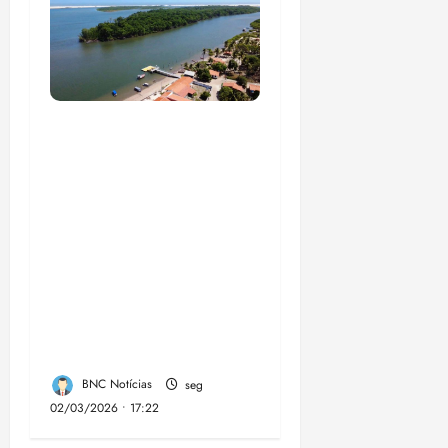
UFMA, associação de
moradores e
empreendedores
locais inauguram,
nesta quarta-feira, a
Sinalização Turística
da Trilha Farol
Preguiças, em
Barreirinhas
BNC Notícias
seg
02/03/2026 • 17:22