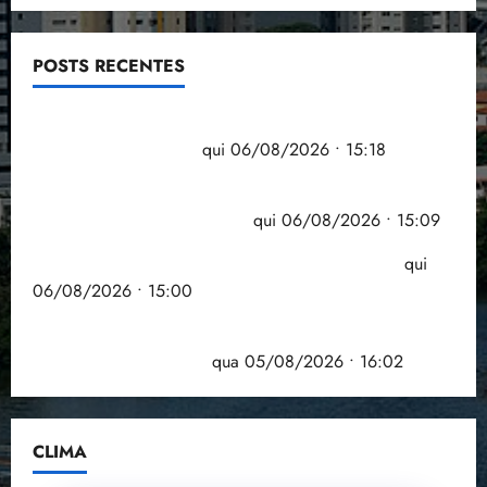
POSTS RECENTES
Flipelô começa em Salvador com música, poesia e
grande participação
qui 06/08/2026 • 15:18
Pesquisa mostra que 29,5% da renda é
comprometida com dívidas
qui 06/08/2026 • 15:09
Entenda o que muda com a nova Lei do Frete
qui
06/08/2026 • 15:00
Estudo sobre hepatites virais traça panorama da
doença em onze anos
qua 05/08/2026 • 16:02
CLIMA