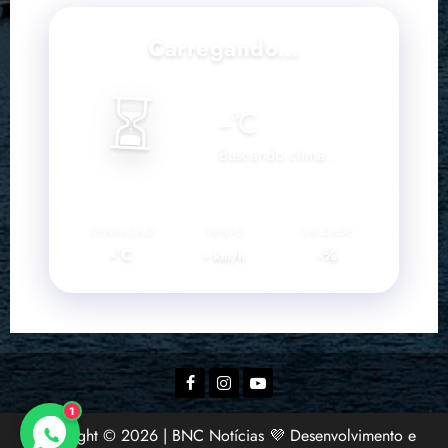
Carregando...
⏳
--
°C
Buscando clima...
SENSAÇÃO
VENTO
UMIDADE
--°C
--
--%
km/h
Facebook
Instagram
YouTube
1
Copyright © 2026 | BNC Notícias 💜 Desenvolvimento e