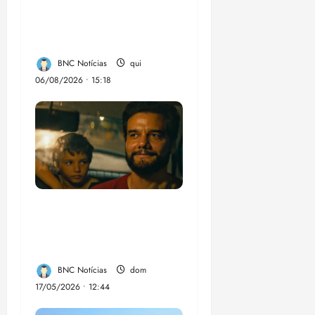
Salvador com música,
poesia e grande
participação
BNC Notícias
qui
06/08/2026 • 15:18
“Não temos dinheiro,
mas temos talento”,
diz diretor argentino
BNC Notícias
dom
17/05/2026 • 12:44