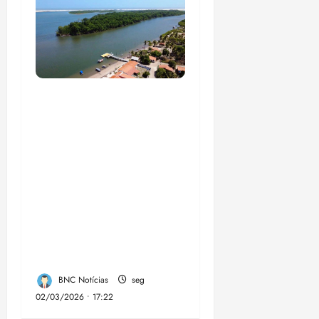
UFMA, associação de
moradores e
empreendedores
locais inauguram,
nesta quarta-feira, a
Sinalização Turística
da Trilha Farol
Preguiças, em
Barreirinhas
BNC Notícias
seg
02/03/2026 • 17:22