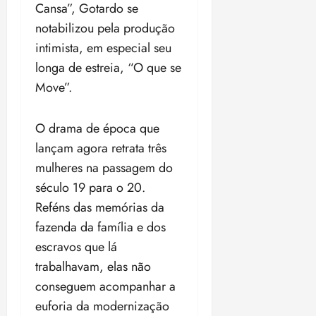
t
a
r
o
r
Cansa”, Gotardo se
á
a
a
i
e
m
a
x
n
notabilizou pela produção
d
s
t
e
n
i
o
intimista, em especial seu
o
t
e
t
d
m
s
r
r
longa de estreia, “O que se
i
e
a
i
a
d
p
qui
p
Move”.
qua
a
ç
a
06/08/202
a
a
05/08/202
c
a
•
c
r
r
•
o
p
15:00
O drama de época que
o
t
a
16:02
m
a
m
i
lançam agora retrata três
j
p
n
d
c
u
mulheres na passagem do
u
o
í
i
i
século 19 para o 20.
l
r
v
p
z
s
a
Reféns das memórias da
i
a
ó
m
d
ç
fazenda da família e dos
ter
r
a
a
ã
04/08/202
escravos que lá
i
d
s
o
•
a
trabalhavam, elas não
a
18:59
c
d
conseguem acompanhar a
qui
qui
o
o
06/08/202
06/08/202
euforia da modernização
m
e
•
•