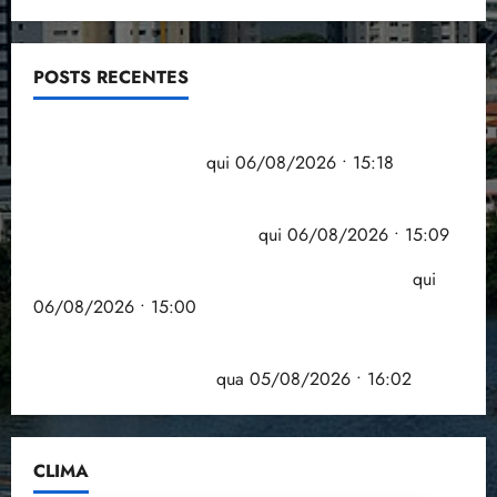
POSTS RECENTES
Flipelô começa em Salvador com música, poesia e
grande participação
qui 06/08/2026 • 15:18
Pesquisa mostra que 29,5% da renda é
comprometida com dívidas
qui 06/08/2026 • 15:09
Entenda o que muda com a nova Lei do Frete
qui
06/08/2026 • 15:00
Estudo sobre hepatites virais traça panorama da
doença em onze anos
qua 05/08/2026 • 16:02
CLIMA