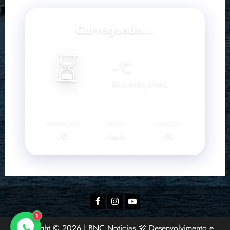
Carregando...
⏳
--
°C
Buscando clima...
SENSAÇÃO
VENTO
UMIDADE
--°C
--
--%
km/h
Facebook
Instagram
YouTube
1
Copyright © 2026 | BNC Notícias 💜 Desenvolvimento e