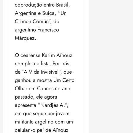
i
coprodução entre Brasil,
z
Argentina e Suíça, “Un
Crimen Común”, do
ter
04/08/202
argentino Francisco
•
Márquez.
18:59
O cearense Karim Aïnouz
completa a lista. Por trás
de “A Vida Invisível”, que
ganhou a mostra Um Certo
Olhar em Cannes no ano
passado, ele agora
apresenta “Nardjes A.”,
em que segue um jovem
militante argelino com um
celular -o pai de Aïnouz