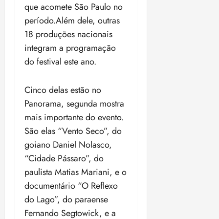
que acomete São Paulo no
o
n
15:09
15:18
p
ç
período.Além dele, outras
u
a
18 produções nacionais
n
e
integram a programação
i
m
do festival este ano.
ç
o
ã
n
o
z
Cinco delas estão no
m
e
Panorama, segunda mostra
á
a
x
n
mais importante do evento.
i
o
São elas “Vento Seco”, do
m
s
goiano Daniel Nolasco,
a
“Cidade Pássaro”, do
p
qua
a
05/08/202
paulista Matias Mariani, e o
r
•
documentário “O Reflexo
a
16:02
do Lago”, do paraense
j
u
Fernando Segtowick, e a