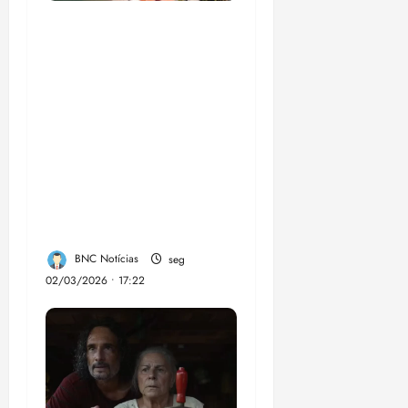
UFMA, associação de
moradores e
empreendedores
locais inauguram,
nesta quarta-feira, a
Sinalização Turística
da Trilha Farol
Preguiças, em
Barreirinhas
BNC Notícias
seg
02/03/2026 • 17:22