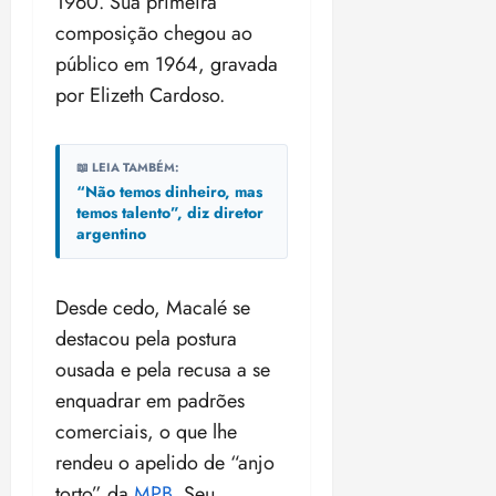
1960. Sua primeira
composição chegou ao
público em 1964, gravada
por Elizeth Cardoso.
📖 LEIA TAMBÉM:
“Não temos dinheiro, mas
temos talento”, diz diretor
argentino
Desde cedo, Macalé se
destacou pela postura
ousada e pela recusa a se
enquadrar em padrões
comerciais, o que lhe
rendeu o apelido de “anjo
torto” da
MPB
. Seu