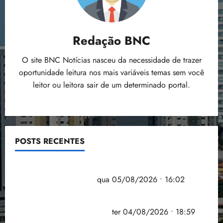
Redação BNC
O site BNC Notícias nasceu da necessidade de trazer
oportunidade leitura nos mais variáveis temas sem você
leitor ou leitora sair de um determinado portal.
POSTS RECENTES
Estudo sobre hepatites virais traça panorama da
doença em onze anos
qua 05/08/2026 • 16:02
CNJ acaba com aposentadoria compulsória como
punição máxima para juiz
ter 04/08/2026 • 18:59