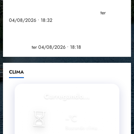
PSOL homologa candidatura de Professor Edmilson
à Câmara Federal nas eleições de 2026
ter
04/08/2026 • 18:32
COMPEDE de Paço do Lumiar participa de evento
que debateu os 11 anos da Lei de inclusão
Brasileira
ter 04/08/2026 • 18:18
CLIMA
Carregando...
⏳
--
°C
Buscando clima...