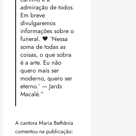
i
o
s
l
admiração de todos.
ter
r
l
1
n
Em breve
04/08/202
a
í
1
a
•
divulgaremos
c
a
s
18:59
informações sobre o
ter
i
n
e
04/08/202
funeral. 🖤 ‘Nessa
a
o
l
•
F
s
soma de todas as
e
18:18
e
d
i
coisas, o que sobra
d
a
ç
é a arte. Eu não
e
L
õ
quero mais ser
r
e
e
moderno, quero ser
a
i
s
l
eterno.’ — Jards
d
d
e
e
Macalé.”
i
2
qui
n
30/07/202
0
•
c
2
20:09
l
6
A cantora Maria Bethânia
u
comentou na publicação:
s
ter