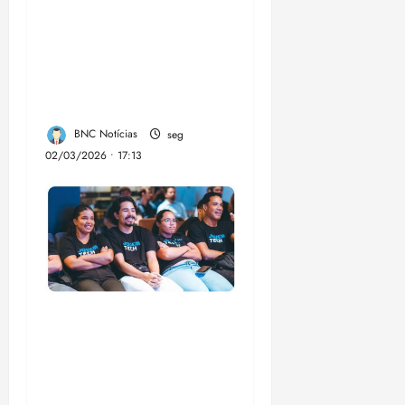
Kantão leva ação
“Cuidar dos Olhos” e
garante atendimentos
de saúde em São José
de Ribamar
BNC Notícias
seg
02/03/2026 • 17:13
Emap lança 3ª edição
do Jovem Tech com
60 bolsas de R$
1.500 para formação