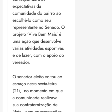
o
a
i
o
s
expectativas da
l
ter
r
l
1
n
comunidade do bairro ao
04/08/202
a
í
1
a
•
escolhê-lo como seu
c
a
s
18:59
ter
representante no Senado. O
i
n
e
04/08/202
a
o
l
projeto ‘Viva Bem Mais’ é
•
F
s
e
uma ação que desenvolve
18:18
e
d
i
várias atividades esportivas
d
a
ç
e
e de lazer, com o apoio do
L
õ
r
e
e
vereador.
a
i
s
l
d
d
O senador eleito voltou ao
e
e
i
2
espaço nesta sexta-feira
qui
n
30/07/202
0
(21), no momento em que
•
c
2
a comunidade realizava
20:09
l
6
sua confraternização de
u
s
Natal, com apresentações
ter