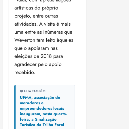
ã
04/08/202
artísticas do próprio
o
•
projeto, entre outras
B
18:32
r
atividades. A visita é mais
a
uma entre as inúmeras que
s
Weverton tem feito àqueles
i
que o apoiaram nas
l
e
eleições de 2018 para
i
agradecer pelo apoio
r
recebido.
a
ter
📖 LEIA TAMBÉM:
04/08/202
UFMA, associação de
•
moradores e
18:18
empreendedores locais
inauguram, nesta quarta-
feira, a Sinalização
Turística da Trilha Farol