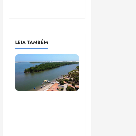
LEIA TAMBÉM
UFMA, associação de
moradores e
empreendedores
locais inauguram,
nesta quarta-feira, a