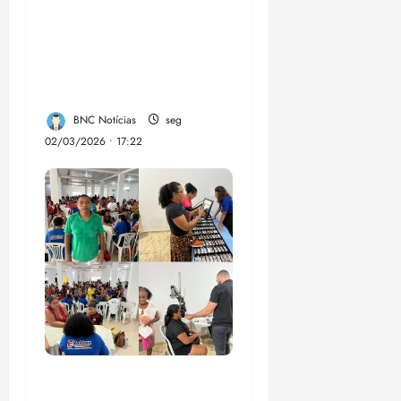
Sinalização Turística
da Trilha Farol
Preguiças, em
Barreirinhas
BNC Notícias
seg
02/03/2026 • 17:22
Vereador Ednilson do