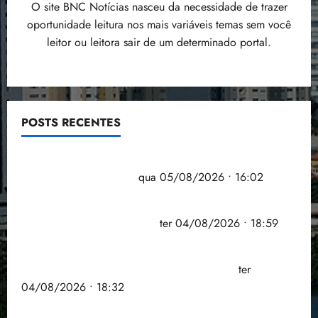
O site BNC Notícias nasceu da necessidade de trazer
oportunidade leitura nos mais variáveis temas sem você
leitor ou leitora sair de um determinado portal.
POSTS RECENTES
Estudo sobre hepatites virais traça panorama da
doença em onze anos
qua 05/08/2026 • 16:02
CNJ acaba com aposentadoria compulsória como
punição máxima para juiz
ter 04/08/2026 • 18:59
PSOL homologa candidatura de Professor Edmilson
à Câmara Federal nas eleições de 2026
ter
04/08/2026 • 18:32
COMPEDE de Paço do Lumiar participa de evento