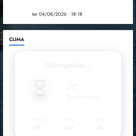
que debateu os 11 anos da Lei de inclusão
Brasileira
ter 04/08/2026 • 18:18
CLIMA
Carregando...
⏳
--
°C
Buscando clima...
SENSAÇÃO
VENTO
UMIDADE
--°C
--
--%
km/h