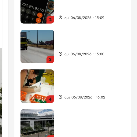
da renda é comprometida
com dívidas
qui 06/08/2026 • 15:09
2
Entenda o que muda com a
nova Lei do Frete
qui 06/08/2026 • 15:00
3
Estudo sobre hepatites virais
traça panorama da doença
em onze anos
qua 05/08/2026 • 16:02
4
CNJ acaba com
aposentadoria compulsória
como punição máxima para
juiz