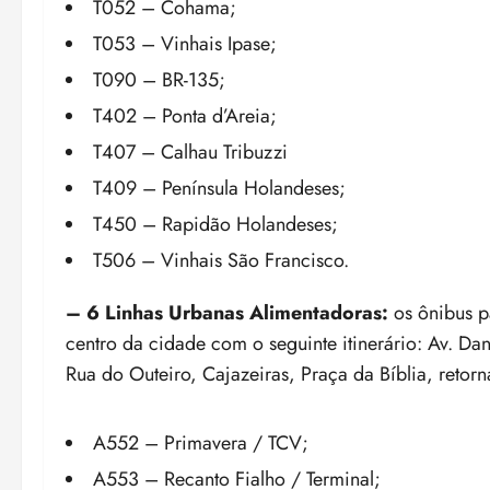
T052 – Cohama;
T053 – Vinhais Ipase;
T090 – BR-135;
T402 – Ponta d’Areia;
T407 – Calhau Tribuzzi
T409 – Península Holandeses;
T450 – Rapidão Holandeses;
T506 – Vinhais São Francisco.
– 6 Linhas Urbanas Alimentadoras:
os ônibus p
centro da cidade com o seguinte itinerário: Av. Dan
Rua do Outeiro, Cajazeiras, Praça da Bíblia, retorn
A552 – Primavera / TCV;
A553 – Recanto Fialho / Terminal;