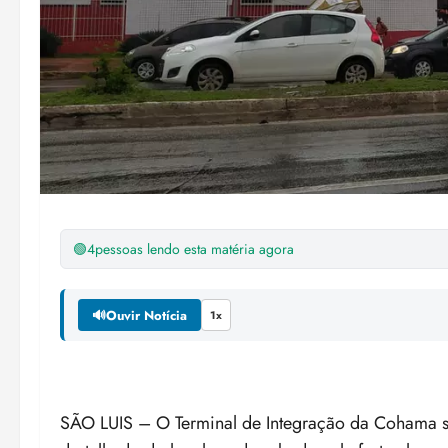
🟢
4
pessoas lendo esta matéria agora
🔊
Ouvir Notícia
1x
SÃO LUIS – O Terminal de Integração da Cohama seg