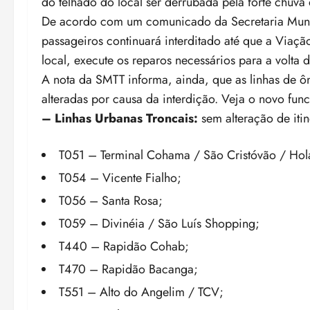
do telhado do local ser derrubada pela forte chuv
De acordo com um comunicado da Secretaria Munici
passageiros continuará interditado até que a Viaçã
local, execute os reparos necessários para a volta
A nota da SMTT informa, ainda, que as linhas de 
alteradas por causa da interdição. Veja o novo fun
– Linhas Urbanas Troncais:
sem alteração de itin
T051 – Terminal Cohama / São Cristóvão / Hol
T054 – Vicente Fialho;
T056 – Santa Rosa;
T059 – Divinéia / São Luís Shopping;
T440 – Rapidão Cohab;
T470 – Rapidão Bacanga;
T551 – Alto do Angelim / TCV;