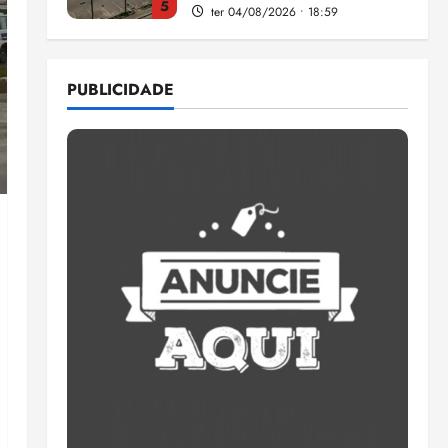
5
ter 04/08/2026 • 18:59
Flipelô começa em Salvador
com música, poesia e grande
PUBLICIDADE
participação
qui 06/08/2026 • 15:18
1
Pesquisa mostra que 29,5%
da renda é comprometida
com dívidas
qui 06/08/2026 • 15:09
2
Entenda o que muda com a
nova Lei do Frete
qui 06/08/2026 • 15:00
3